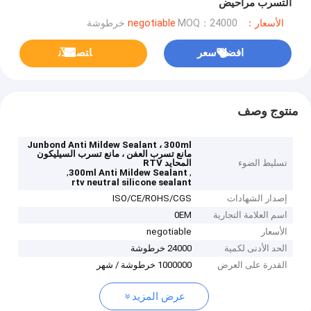
التسرب مراحيض
الأسعار：negotiable
MOQ：24000 خرطوشة
افضل سعر
ﺎﺘﺼﻟ ﺍﻶﻧ
منتوج وصف
Junbond Anti Mildew Sealant ، 300ml
مانع تسرب العفن ، مانع تسرب السيليكون
تسليط الضوء
المحايد RTV
,
,
300ml Anti Mildew Sealant
rtv neutral silicone sealant
إصدار الشهادات
ISO/CE/ROHS/CGS
اسم العلامة التجارية
0EM
الأسعار
negotiable
الحد الأدنى لكمية
24000 خرطوشة
القدرة على العرض
1000000 خرطوشة / شهر
عرض المزيد