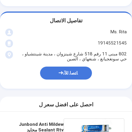
تفاصيل الاتصال
Ms. Rita
19145521545
802 مبنى 11 رقم 518 شارع شينزوان ، مدينة شينتشياو ،
حي سونغجيانغ ، شنغهاي ، الصين
ﺎﺘﺼﻟ ﺍﻶﻧ
احصل على افضل سعر ل
Junbond Anti Mildew
Sealant Rtv محايد