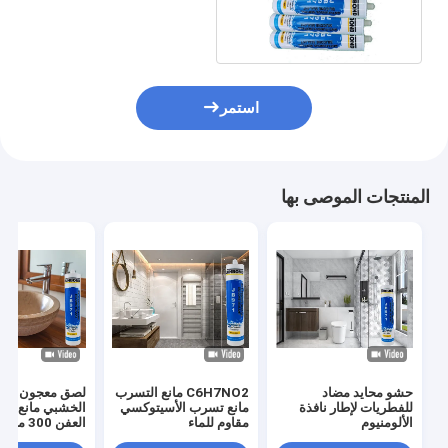
سيليكون مانع التسرب
مراحيض
استمر
المنتجات الموصى بها
حشو محايد مضاد
C6H7NO2 مانع التسرب
لصق معجون الك
للفطريات لإطار نافذة
مانع تسرب الأسيتوكسي
الخشبي مانع ت
الألومنيوم
مقاوم للماء
العفن 300 مل
2 CAS 7085-