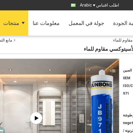
اطلب اقتباس
Arabic
ة الجودة
جولة في المعمل
معلومات عنا
منتجات
مانع ال
الصين
0EM
ISO/
971
negot
وشة / كرتونة ؛ 1440 كرتونة /