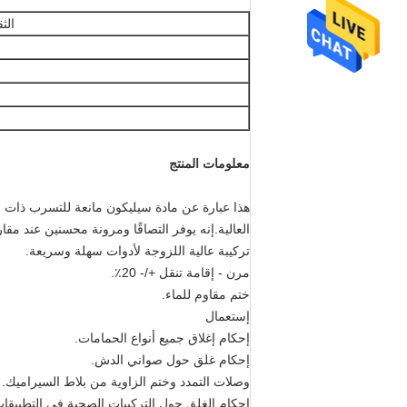
الث
معلومات المنتج
هذا عبارة عن مادة سيليكون مانعة للتسرب ذات
العالية.إنه يوفر التصاقًا ومرونة محسنين عند مقا
تركيبة عالية اللزوجة لأدوات سهلة وسريعة.
مرن - إقامة تنقل +/- 20٪.
ختم مقاوم للماء.
إستعمال
إحكام إغلاق جميع أنواع الحمامات.
إحكام غلق حول صواني الدش.
وصلات التمدد وختم الزاوية من بلاط السيراميك.
إحكام الغلق حول التركيبات الصحية في التطبيقات ا