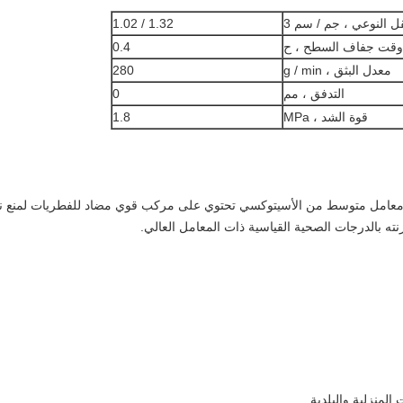
قل النوعي ، جم / سم 3
1.32 / 1.02
وقت جفاف السطح ، ح
0.4
معدل البثق ، g / min
280
التدفق ، مم
0
قوة الشد ، MPa
1.8
 معامل متوسط ​​من الأسيتوكسي تحتوي على مركب قوي مضاد للفطريات لمنع ن
رنته بالدرجات الصحية القياسية ذات المعامل العالي.
لمنزلية والبلدية.