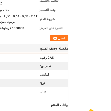
تفاصيل التغليف:
20 حاو
وقت التسليم:
7-30 يوم عمل
D / P ، T / T
شروط الدفع:
يونيون ، مون
القدرة على العرض:
1000000 خرطوشة / شهر
اتصل
مفصلة وصف المنتج
CAS رقم.:
تخصيص:
اينكس:
نوع:
إبراز:
بيانات المنتج