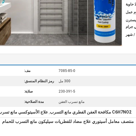
ية
L / C ، D / A ،  ، ويسترن
ي جرام
7085-85-0
مف:
300 مل
رمز النظام المنسق:
230-391-5
صلابة:
مانع تسرب العفن
مدة الصلاحية:
C6H7NO2 مكافحة العفن الفطري مانع التسرب
علاج الأسيتوكسي مانع تسرب
,
منتصف معامل أسيتوري علاج مضاد للفطريات سيليكون مانع التسرب للحمام