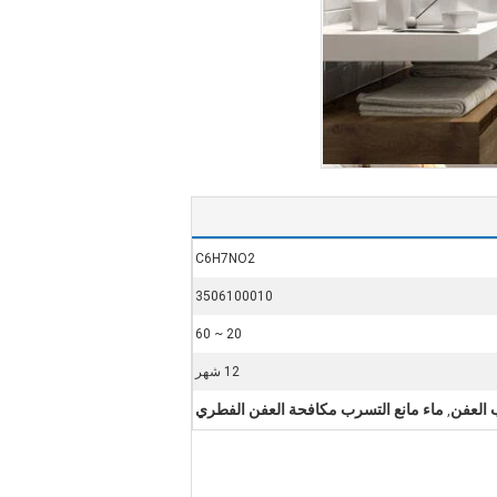
C6H7NO2
3506100010
20 ~ 60
12 شهر
 العفن
ماء مانع التسرب مكافحة العفن الفطري
,