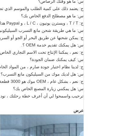
س: ما هو وقتك الرصاص؟
ج: يعتمد ذلك على كمية الطلب والموسم الذي تضع فيه الطلب. عادة يمكننا الشحن
س: ما هو مصطلح الدفع الخاص بك؟
ج: T / T ، ويسترن يونيون ، L / C ، و Paypal هذا قابل للنقاش.
س: ما هي طريقة شحن مانع التسرب السيليكون
ج: يمكن شحنها عن طريق البحر أو الجو أو السريع (EMS ، UPS ، DHL ، TNT ، FEDEX وإلخ). يرجى التأكيد معنا قبل تقديم ال
س: هل يمكنك تقديم خدمة OEM ؟.
ج: نعم ، يمكننا الإنتاج تحت الاسم التجاري الخاص
س: كيف يمكنك ضمان الجودة؟
ج: لدينا نظام اختبار جودة صارم ، من المواد الخا
س: هل لديك موك من السيليكون مانع التسرب؟
ج: نعم ، بشكل عام ، OEM موك هو 3000 قطعة ، سيكون مانع التسرب السيليكوني Junbond 500pcs على ما يرام.
س: هل يمكنني زيارة المصنع الخاص بك؟
ترحيب.واسمحوا لي أن أعرف خطة رحلتك ، نود
عرض