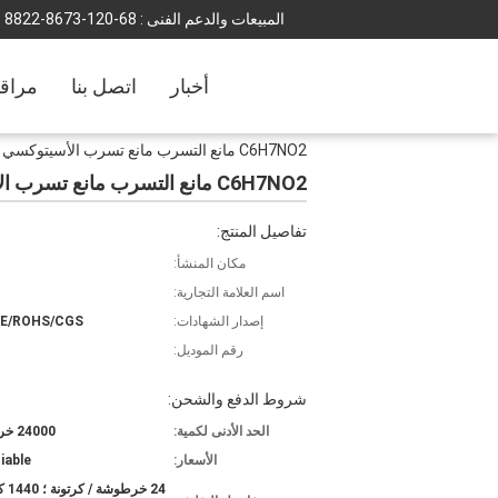
المبيعات والدعم الفنى :
86-021-3768-2288
أخبار
اتصل بنا
مراقب
C6H7NO2 مانع التسرب مانع تسرب الأسيتوكسي مقاوم للماء
C6H7NO2 مانع التسرب مانع تسرب الأسيتوكسي مقاوم للماء
تفاصيل المنتج:
مكان المنشأ:
اسم العلامة التجارية:
إصدار الشهادات:
CE/ROHS/CGS
رقم الموديل:
شروط الدفع والشحن:
الحد الأدنى لكمية:
24000 خرطوشة
الأسعار:
iable
24 خرط