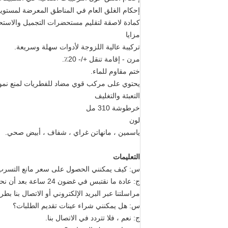
إحكام الغلق العام في المناطق المعرضة لمستويا
كمادة لاصقة لتقليم مستحضرات التجميل والاستح
مزايا
تركيبة عالية اللزوجة لأدوات سهلة وسريعة.
مرن - إقامة تنقل +/- 20٪.
ختم مقاوم للماء.
يحتوي على مركب قوي مضاد للفطريات لمنع نمو 
التعبئة والتغليف
خرطوشة 310 مل
لون
ياسمين ، مانهاتن غراي ، شفاف ، أبيض صحي.
التعليمات
س: كيف يمكنني الحصول على سعر مانع التسرب 
ج: عادة ما نقتبس ف
مراسلتنا عبر البريد الإلكتروني أو الاتصال بنا
س: هل يمكنني شراء عينات تقديم الطلبات؟
ج: نعم ، فلا تتردد في الاتصال بنا.