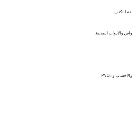
ضة للتكثف.
واض والأدوات الصحية.
خشاب و PVCu.