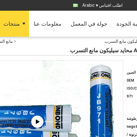
اطلب اقتباس
Arabic
ة الجودة
جولة في المعمل
معلومات عنا
منتجات
مانع ال
رب
الصين
0EM
ISO/
971
negot
وشة / كرتونة ؛ 1440 كرتونة /