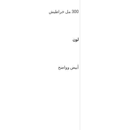
300 مل خراطيش
لون
أبيض وواضح