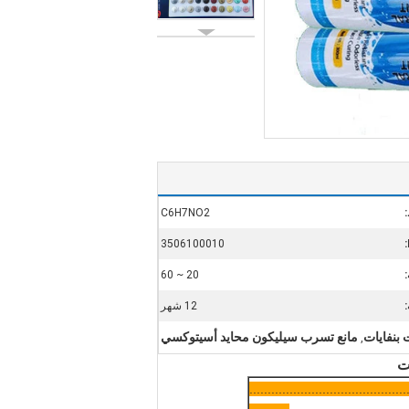
C6H7NO2
3506100010
:
20 ~ 60
:
12 شهر
بنفايات
مانع تسرب سيليكون محايد أسيتوكسي
,
ت
..........................................