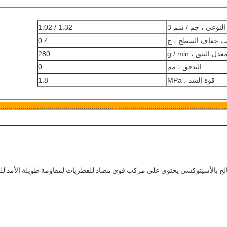
النوعي ، جم / سم 3
1.32 / 1.02
 جفاف السطح ، ح
0.4
عدل البثق ، g / min
280
التدفق ، مم
0
قوة الشد ، MPa
1.8
............................................... .................................................. ........
ج بالأسيتوكسي يحتوي على مركب قوي مضاد للفطريات لمقاومة طويلة الأمد لل