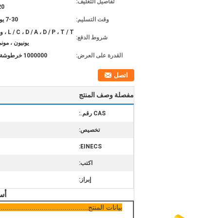
تفاصيل التغليف:
20 حاو
وقت التسليم:
7-30 يوم عمل
D / P ، T / T
شروط الدفع:
يونيون ، مون
القدرة على العرض:
1000000 خرطوشة / شهر
اتصل
مفصلة وصف المنتج
CAS رقم.:
تخصيص:
EINECS:
اكتب:
إبراز:
أس
بيانات المنتج................................................ 