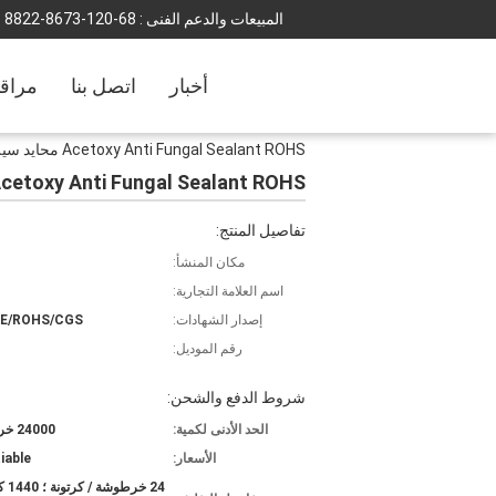
المبيعات والدعم الفنى :
86-021-3768-2288
أخبار
اتصل بنا
مراقب
Acetoxy Anti Fungal Sealant ROHS محايد سيليكون مانع التسرب
Acetoxy Anti Fungal Sealant ROHS محايد سيليكون مانع التس
تفاصيل المنتج:
مكان المنشأ:
اسم العلامة التجارية:
إصدار الشهادات:
CE/ROHS/CGS
رقم الموديل:
شروط الدفع والشحن:
الحد الأدنى لكمية:
24000 خرطوشة
الأسعار:
iable
24 خرط