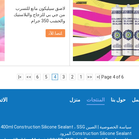
لاصق سيليكون مانع للتسرب
من جي بي للزجاج والبلاستيك
والخشب 350 جرام
ﺎﺘﺼﻟ ﺍﻶﻧ
>|
>>
6
5
4
3
2
1
<<
|<
Page 4 of 6
الات
مل
حول بنا
المنتجات
منزل
سياسة الخصوصية
|
الصين 00ml Construction Silicone Sealant ، SSG
Construction Silicone Sealant المزود.