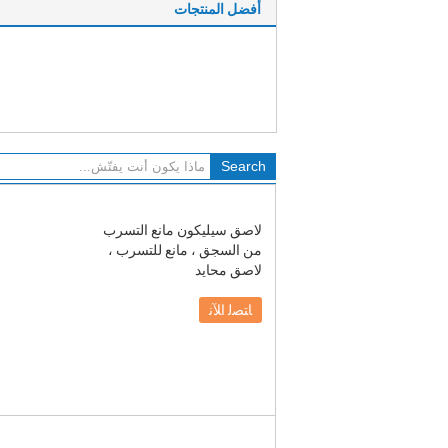
أفضل المنتجات
لاصق سيليكون مانع التسرب
من السجق ، مانع للتسرب ،
لاصق محايد
ﺎﺘﺼﻟ ﺍﻶﻧ