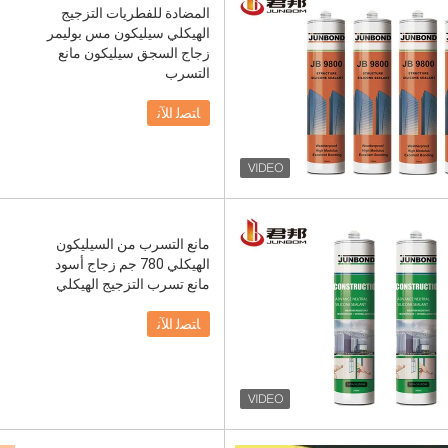
المضادة للفطريات التزجيج
الهيكلي سيليكون مس بوليمر
زجاج السجق سيليكون مانع
التسرب
ﺎﺘﺼﻟ ﺍﻶﻧ
مانع التسرب من السيليكون
الهيكلي 780 جم زجاج أسود
مانع تسرب التزجيج الهيكلي
ﺎﺘﺼﻟ ﺍﻶﻧ