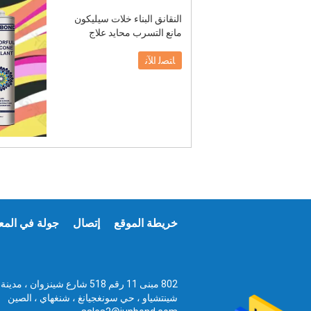
النقانق البناء خلات سيليكون
مانع التسرب محايد علاج
ﺎﺘﺼﻟ ﺍﻶﻧ
خريطة الموقع
إتصال
جولة في المع
802 مبنى 11 رقم 518 شارع شينزوان ، مدينة
شينتشياو ، حي سونغجيانغ ، شنغهاي ، الصين