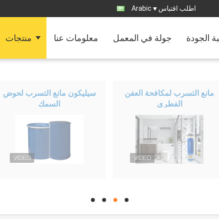
اطلب اقتباس
Arabic
ة الجودة
جولة في المعمل
معلومات عنا
منتجات
مانع التسرب لمكافحة العفن
سيليكون مانع التسرب لحوض
الفطري
السمك
hd
hd
hd
hd