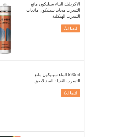
الاكريليك البناء سيليكون مانع
التسرب محايد سيليكون مانعات
التسرب الهيكلية
ﺎﺘﺼﻟ ﺍﻶﻧ
590ml البناء سيليكون مانع
التسرب الثقيلة السد لاصق
ﺎﺘﺼﻟ ﺍﻶﻧ