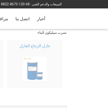
المبيعات والدعم الفنى :
86-021-3768-2288
أخبار
اتصل بنا
مراقب
تسرب سيليكون البناء
عازل الزجاج العازل