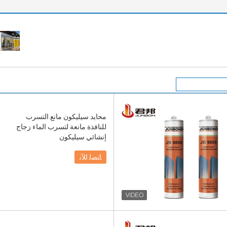
محايد سيليكون مانع التسرب
للنافذة مانعة لتسرب الماء زجاج
إنشائي سيليكون
ﺎﺘﺼﻟ ﺍﻶﻧ