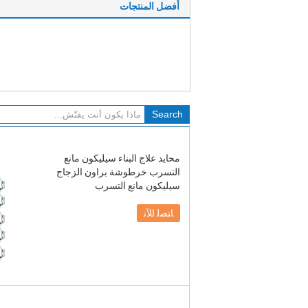
أفضل المنتجات
محايد علاج البناء سيليكون مانع
التسرب خرطوشة براون الزجاج
سيليكون مانع التسرب
ﺎﺘﺼﻟ ﺍﻶﻧ