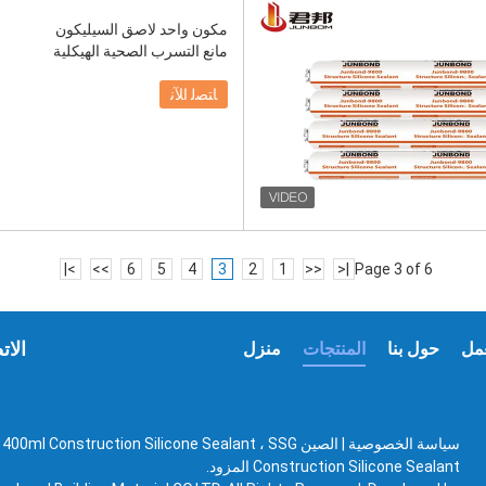
مكون واحد لاصق السيليكون
مانع التسرب الصحية الهيكلية
ﺎﺘﺼﻟ ﺍﻶﻧ
>|
>>
6
5
4
3
2
1
<<
|<
Page 3 of 6
الات
مل
حول بنا
المنتجات
منزل
سياسة الخصوصية
|
الصين 00ml Construction Silicone Sealant ، SSG
Construction Silicone Sealant المزود.