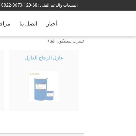
المبيعات والدعم الفنى :
86-021-3768-2288
أخبار
اتصل بنا
مراقب
تسرب سيليكون البناء
عازل الزجاج العازل