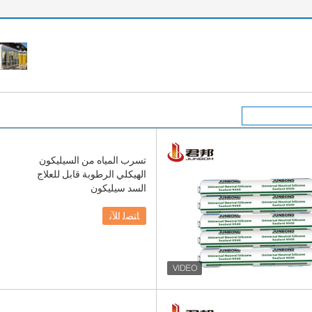
تسرب المياه من السيليكون
الهيكلي الرطوبة قابل للعلاج
السد سيليكون
ﺎﺘﺼﻟ ﺍﻶﻧ