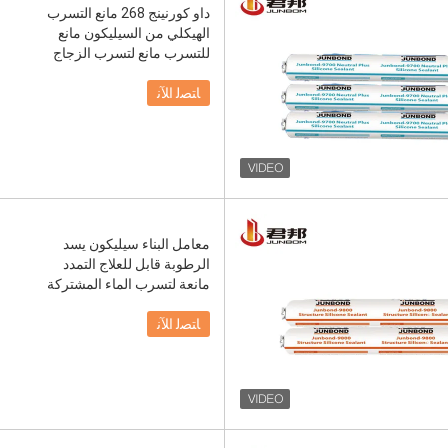
داو كورنينج 268 مانع التسرب
الهيكلي من السيليكون مانع
للتسرب مانع لتسرب الزجاج
ﺎﺘﺼﻟ ﺍﻶﻧ
معامل البناء سيليكون يسد
الرطوبة قابل للعلاج التمدد
مانعة لتسرب الماء المشتركة
ﺎﺘﺼﻟ ﺍﻶﻧ