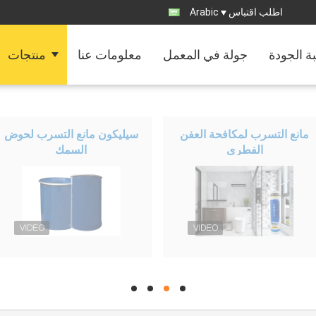
اطلب اقتباس
Arabic
ة الجودة
جولة في المعمل
معلومات عنا
منتجات
مانع التسرب لمكافحة العفن
سيليكون مانع التسرب لحوض
الفطري
السمك
hd
hd
hd
hd