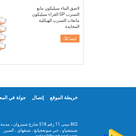
لاصق البناء سيليكون مانع
التسرب GP الغراء سيليكون
مانعات التسرب الهيكلية
المحايدة
ﺎﺘﺼﻟ ﺍﻶﻧ
خريطة الموقع
إتصال
جولة في المع
802 مبنى 11 رقم 518 شارع شينزوان ، مدينة
شينتشياو ، حي سونغجيانغ ، شنغهاي ، الصين