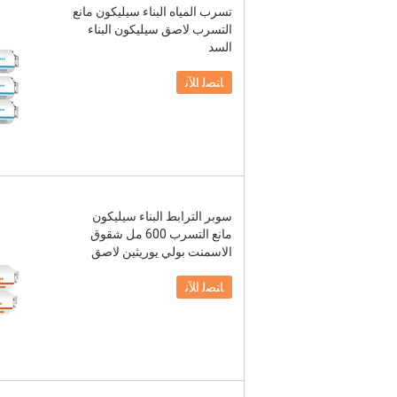
تسرب المياه البناء سيليكون مانع
التسرب لاصق سيليكون البناء
السد
ﺎﺘﺼﻟ ﺍﻶﻧ
سوبر الترابط البناء سيليكون
مانع التسرب 600 مل شقوق
الاسمنت بولي يوريثين لاصق
ﺎﺘﺼﻟ ﺍﻶﻧ