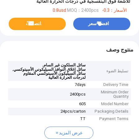
للأشعة فوق البنفسجية في درجات الحرارة العالية
الأسعار：0.3-0.8usd
MOQ：2400pcs
افضل سعر
ﺎﺘﺼﻟ ﺍﻶﻧ
منتوج وصف
,
سائل السلكون غير السام
,
سائل إغلاق النوافذ السيليكوني الأسيتوكسي
تسليط الضوء
سائل السيليكون الأسيتوكسي المقاوم
لدرجات الحرارة العالية
7days
Delivery Time
Minimum Order
2400pcs
Quantity
605
Model Number
24pcs/carton
Packaging Details
TT
Payment Terms
عرض المزيد