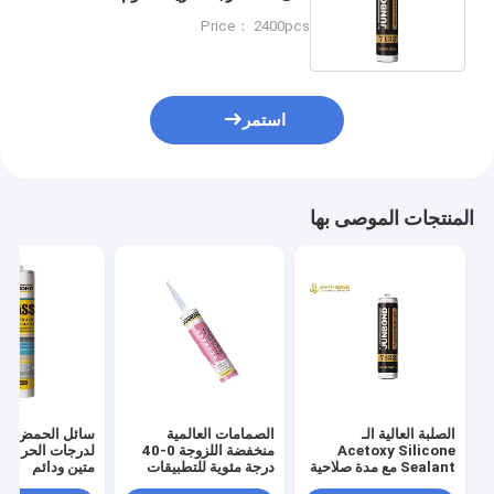
فوق البنفسجية في درجات الحرارة
Price： 2400pcs
العالية
استمر
المنتجات الموصى بها
الصلبة العالية الـ
الصمامات العالمية
سائل الحمض الم
Acetoxy Silicone
منخفضة اللزوجة 0-40
لدرجات الحرارة ا
Sealant مع مدة صلاحية
درجة مئوية للتطبيقات
متين ودائم
12 شهرًا
الصناعية