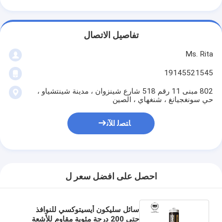
تفاصيل الاتصال
Ms. Rita
19145521545
802 مبنى 11 رقم 518 شارع شينزوان ، مدينة شينتشياو ،
حي سونغجيانغ ، شنغهاي ، الصين
ﺎﺘﺼﻟ ﺍﻶﻧ
احصل على افضل سعر ل
سائل سليكون أيسيتوكسي للنوافذ
حتى 200 درجة مئوية مقاوم للأشعة