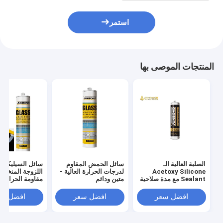
استمر
المنتجات الموصى بها
الصلبة العالية الـ
سائل الحمض المقاوم
سائل السيليكون 
Acetoxy Silicone
لدرجات الحرارة العالية -
اللزوجة المنخفض
Sealant مع مدة صلاحية
متين ودائم
12 شهرًا
درجة مئوية
افضل سعر
افضل سعر
افضل سع