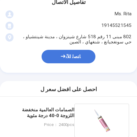
تفاصيل الاتصال
Ms. Rita
19145521545
802 مبنى 11 رقم 518 شارع شينزوان ، مدينة شينتشياو ،
حي سونغجيانغ ، شنغهاي ، الصين
ﺎﺘﺼﻟ ﺍﻶﻧ
احصل على افضل سعر ل
الصمامات العالمية منخفضة
اللزوجة 0-40 درجة مئوية
للتطبيقات الصناعية
Price： 2400pcs