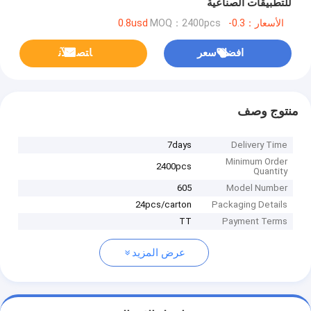
للتطبيقات الصناعية
الأسعار：0.3-0.8usd
MOQ：2400pcs
افضل سعر
ﺎﺘﺼﻟ ﺍﻶﻧ
منتوج وصف
7days
Delivery Time
Minimum Order
2400pcs
Quantity
605
Model Number
24pcs/carton
Packaging Details
TT
Payment Terms
عرض المزيد