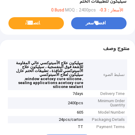
سيليكون لتطبيقات الختم
الأسعار：0.3-0.8usd
MOQ：2400pcs
افضل سعر
ﺎﺘﺼﻟ ﺍﻶﻧ
منتوج وصف
سيليكون علاج الأسيتوكسي عالي المقاومة
للأشعة فوق البنفسجية ، سيليكون علاج
الأسيتوكسي للنافذة ، تطبيقات الختم عازل
تسليط الضوء
سيليكون لعلاج الأسيتوكسي
,
,
window acetoxy cure silicone
sealing applications acetoxy cure
silicone sealant
7days
Delivery Time
Minimum Order
2400pcs
Quantity
605
Model Number
24pcs/carton
Packaging Details
TT
Payment Terms