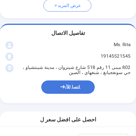
عرض المزيد
تفاصيل الاتصال
Ms. Rita
19145521545
802 مبنى 11 رقم 518 شارع شينزوان ، مدينة شينتشياو ،
حي سونغجيانغ ، شنغهاي ، الصين
ﺎﺘﺼﻟ ﺍﻶﻧ
احصل على افضل سعر ل