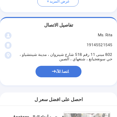
عرض المزيد
تفاصيل الاتصال
Ms. Rita
19145521545
802 مبنى 11 رقم 518 شارع شينزوان ، مدينة شينتشياو ،
حي سونغجيانغ ، شنغهاي ، الصين
ﺎﺘﺼﻟ ﺍﻶﻧ
احصل على افضل سعر ل
في جميع أنحاء العالم Acetoxy