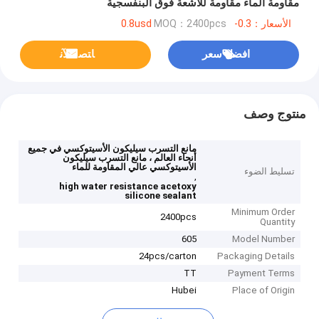
مقاومة الماء مقاومة للأشعة فوق البنفسجية
الأسعار：0.3-0.8usd
MOQ：2400pcs
افضل سعر
ﺎﺘﺼﻟ ﺍﻶﻧ
منتوج وصف
مانع التسرب سيليكون الأسيتوكسي في جميع
أنحاء العالم ، مانع التسرب سيليكون
الأسيتوكسي عالي المقاومة للماء
تسليط الضوء
,
high water resistance acetoxy
silicone sealant
Minimum Order
2400pcs
Quantity
605
Model Number
24pcs/carton
Packaging Details
TT
Payment Terms
Hubei
Place of Origin