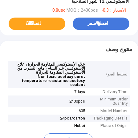
الأسيتوكسي 12 شهر الصلاحية
الأسعار：0.3-0.8usd
MOQ：2400pcs
افضل سعر
ﺎﺘﺼﻟ ﺍﻶﻧ
منتوج وصف
علاج الأسيتوكسي المقاومة للحرارة ، علاج
الأسيتوكسي غير السام ، مانع التسرب من
الأسيتوكسي المقاومة للحرارة
تسليط الضوء
,
,
Non toxic acetoxy cure
temperature resistance acetoxy
sealant
7days
Delivery Time
Minimum Order
2400pcs
Quantity
605
Model Number
24pcs/carton
Packaging Details
Hubei
Place of Origin