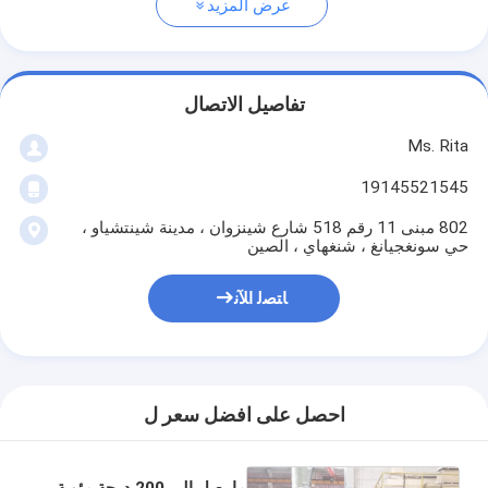
عرض المزيد
تفاصيل الاتصال
Ms. Rita
19145521545
802 مبنى 11 رقم 518 شارع شينزوان ، مدينة شينتشياو ،
حي سونغجيانغ ، شنغهاي ، الصين
ﺎﺘﺼﻟ ﺍﻶﻧ
احصل على افضل سعر ل
ما يصل إلى 200 درجة مئوية