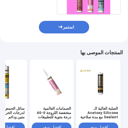
استمر
المنتجات الموصى بها
الصلبة العالية الـ
الصمامات العالمية
سائل الحمض الم
Acetoxy Silicone
منخفضة اللزوجة 0-40
لدرجات الحرارة ا
Sealant مع مدة صلاحية
درجة مئوية للتطبيقات
متين ودائم
12 شهرًا
الصناعية
افضل سعر
افضل سعر
افضل سع