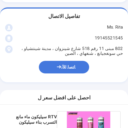
تفاصيل الاتصال
Ms. Rita
19145521545
802 مبنى 11 رقم 518 شارع شينزوان ، مدينة شينتشياو ،
حي سونغجيانغ ، شنغهاي ، الصين
ﺎﺘﺼﻟ ﺍﻶﻧ
احصل على افضل سعر ل
RTV سيليكون ماء مانع
التسرب بناء سيليكون
مانع التسرب للماء