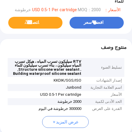
للماء
الأسعار：USD 0.5-1 Per cartridge
MOQ：2000 خرطوشة
افضل سعر
ﺎﺘﺼﻟ ﺍﻶﻧ
منتوج وصف
RTV سيليكون تسرب المياه ، هيكل تسرب
المياه سيليكون ، بناء تسرب سيليكون للماء
تسليط الضوء
,
,
Structure silicone water sealant
Building waterproof silicone sealant
إصدار الشهادات
KKDIK/SGS/ISO
اسم العلامة التجارية
Junbond
الأسعار
USD 0.5-1 Per cartridge
الحد الأدنى لكمية
2000 خرطوشة
القدرة على العرض
300000 خرطوشة في اليوم
عرض المزيد