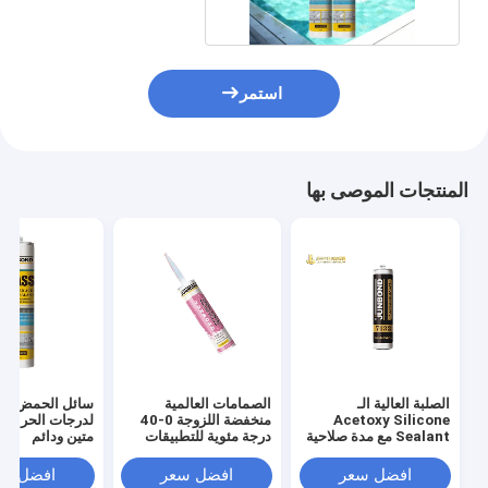
استمر
المنتجات الموصى بها
الصلبة العالية الـ
الصمامات العالمية
سائل الحمض الم
Acetoxy Silicone
منخفضة اللزوجة 0-40
لدرجات الحرارة ا
Sealant مع مدة صلاحية
درجة مئوية للتطبيقات
متين ودائم
12 شهرًا
الصناعية
افضل سعر
افضل سعر
افضل سع