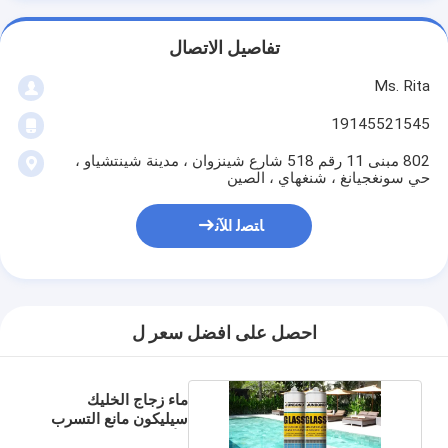
تفاصيل الاتصال
Ms. Rita
19145521545
802 مبنى 11 رقم 518 شارع شينزوان ، مدينة شينتشياو ،
حي سونغجيانغ ، شنغهاي ، الصين
ﺎﺘﺼﻟ ﺍﻶﻧ
احصل على افضل سعر ل
ماء زجاج الخليك
سيليكون مانع التسرب
للأسماك 300 مل