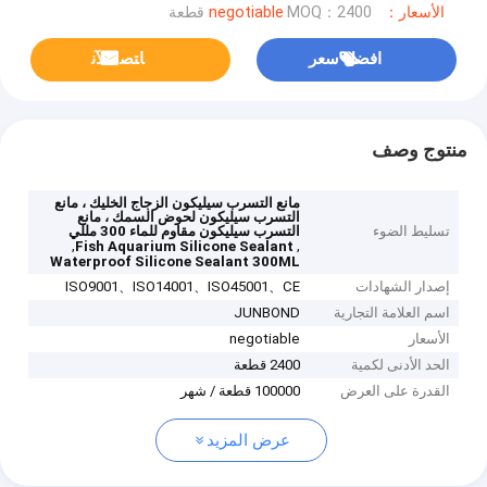
الأسعار：negotiable
MOQ：2400 قطعة
افضل سعر
ﺎﺘﺼﻟ ﺍﻶﻧ
منتوج وصف
مانع التسرب سيليكون الزجاج الخليك ، مانع
التسرب سيليكون لحوض السمك ، مانع
تسليط الضوء
التسرب سيليكون مقاوم للماء 300 مللي
,
,
Fish Aquarium Silicone Sealant
Waterproof Silicone Sealant 300ML
إصدار الشهادات
ISO9001、ISO14001、ISO45001、CE
اسم العلامة التجارية
JUNBOND
الأسعار
negotiable
الحد الأدنى لكمية
2400 قطعة
القدرة على العرض
100000 قطعة / شهر
عرض المزيد