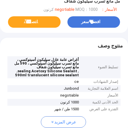
مل مانع تسرب سيليكون شفاف
الأسعار：negotiable
MOQ：1000 كرتون
افضل سعر
ﺎﺘﺼﻟ ﺍﻶﻧ
منتوج وصف
أغراض عامة عازل سيليكون أسيتوكسي ،
مانع تسرب سيليكون أسيتوكسي ، 590 مل
تسليط الضوء
مانع تسرب سيليكون شفاف
,
,
sealing Acetoxy Silicone Sealant
590ml translucent silicone sealant
إصدار الشهادات
ce
اسم العلامة التجارية
Junbond
الأسعار
negotiable
الحد الأدنى لكمية
1000 كرتون
القدرة على العرض
1500 طن / شهر
عرض المزيد