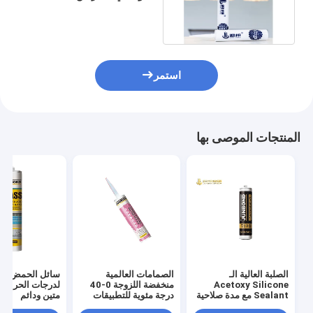
590 مل مانع تسرب سيليكون
شفاف
استمر
المنتجات الموصى بها
الصلبة العالية الـ
الصمامات العالمية
سائل الحمض الم
Acetoxy Silicone
منخفضة اللزوجة 0-40
لدرجات الحرارة ا
Sealant مع مدة صلاحية
درجة مئوية للتطبيقات
متين ودائم
12 شهرًا
الصناعية