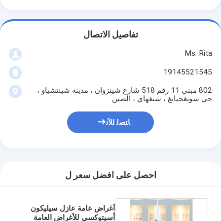
تفاصيل الاتصال
Ms. Rita
19145521545
802 مبنى 11 رقم 518 شارع شينزوان ، مدينة شينتشياو ،
حي سونغجيانغ ، شنغهاي ، الصين
ﺎﺘﺼﻟ ﺍﻶﻧ
احصل على افضل سعر ل
أغراض عامة عازل سيليكون
أسيتوكسي للأغراض العامة