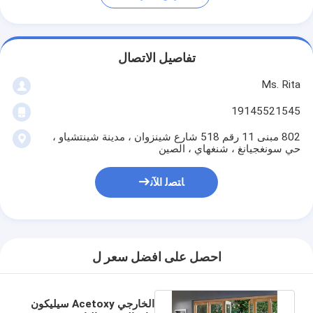
تفاصيل الاتصال
Ms. Rita
19145521545
802 مبنى 11 رقم 518 شارع شينزوان ، مدينة شينتشياو ،
حي سونغجيانغ ، شنغهاي ، الصين
ﺎﺘﺼﻟ ﺍﻶﻧ
احصل على افضل سعر ل
الخارجي Acetoxy سيليكون