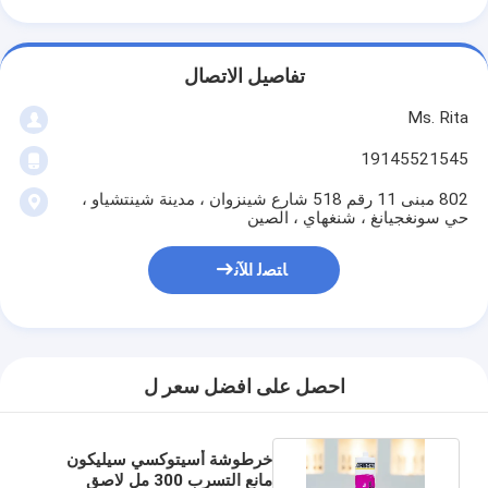
تفاصيل الاتصال
Ms. Rita
19145521545
802 مبنى 11 رقم 518 شارع شينزوان ، مدينة شينتشياو ،
حي سونغجيانغ ، شنغهاي ، الصين
ﺎﺘﺼﻟ ﺍﻶﻧ
احصل على افضل سعر ل
خرطوشة أسيتوكسي سيليكون
مانع التسرب 300 مل لاصق