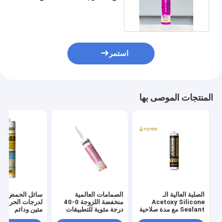
مطاط مانع للتسرب
استمر
المنتجات الموصى بها
الصلبة العالية الـ
الصمامات العالمية
سائل الحمض الم
Acetoxy Silicone
منخفضة اللزوجة 0-40
لدرجات الحرارة ا
Sealant مع مدة صلاحية
درجة مئوية للتطبيقات
متين ودائم
12 شهرًا
الصناعية