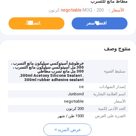
مطاط مانع للتسرب
الأسعار：negotiable
MOQ：200 كرتون
افضل سعر
ﺎﺘﺼﻟ ﺍﻶﻧ
منتوج وصف
خرطوشة أسيتوكسي سيليكون مانع التسرب ،
300 مل أسيتوكسي سيليكون مانع التسرب ،
تسليط الضوء
300 مل مانع تسرب مطاطي
,
,
300ml Acetoxy Silicone Sealant
300ml rubber adhesive sealant
إصدار الشهادات
ce
اسم العلامة التجارية
Junbond
الأسعار
negotiable
الحد الأدنى لكمية
200 كرتون
القدرة على العرض
1500 طن / شهر
عرض المزيد