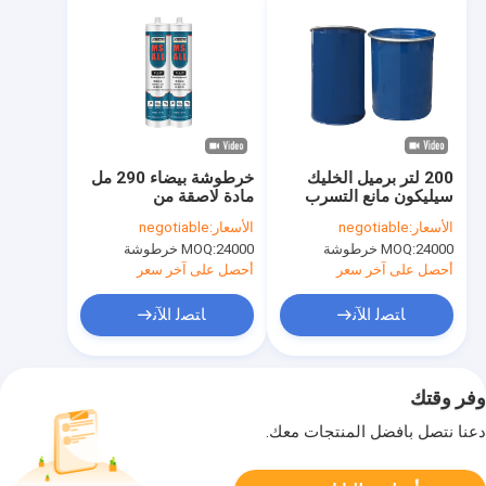
200 لتر برميل الخليك
خرطوشة بيضاء 290 مل
سيليكون مانع التسرب
مادة لاصقة من
300 مل Rtv الخليك
السيليكون المعدلة
الأسعار:
negotiable
الأسعار:
negotiable
سيليكون مانع التسرب
بنفايات
24000 خرطوشة
MOQ:
24000 خرطوشة
MOQ:
أحصل على آخر سعر
أحصل على آخر سعر
ﺎﺘﺼﻟ ﺍﻶﻧ
ﺎﺘﺼﻟ ﺍﻶﻧ
وفر وقتك
دعنا نتصل بأفضل المنتجات معك.