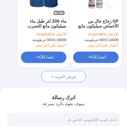
جولة في المعمل
مراقبة الجودة
GP زجاج خال من
ماء 200 لتر طبل ماء
الأحماض سيليكون مانع
سيليكون مانع التسرب
اتصل بنا
التسرب 230-391-5
تحت الماء ISO 11600
الأسعار:
negotiable
الأسعار:
negotiable
سيليكون مقاوم للقالب
24000 خرطوشة
MOQ:
24000 خرطوشة
MOQ:
اطلب اقتباس
أحصل على آخر سعر
أحصل على آخر سعر
News
ﺎﺘﺼﻟ ﺍﻶﻧ
ﺎﺘﺼﻟ ﺍﻶﻧ
عرض المزيد
سيليكون مانع للتسرب
تسرب سيليكون محايد
اترك رسالة
سوف نقوم بالرد بسرعة
تسرب سيليكون البناء
رغوة البولي يوريثين