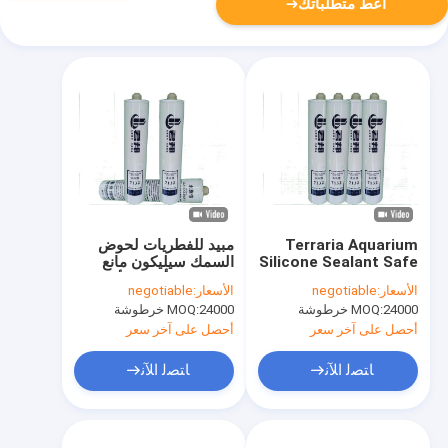
أعط متطلباتك
Terraria Aquarium
مبيد للفطريات لحوض
Silicone Sealant Safe
السمك سيليكون مانع
3506100010 حوض
التسرب 3 أوقية للأسماك
الأسعار:
negotiable
الأسعار:
negotiable
زجاجي كامل
مانع التسرب
24000 خرطوشة
MOQ:
24000 خرطوشة
MOQ:
أحصل على آخر سعر
أحصل على آخر سعر
ﺎﺘﺼﻟ ﺍﻶﻧ
ﺎﺘﺼﻟ ﺍﻶﻧ