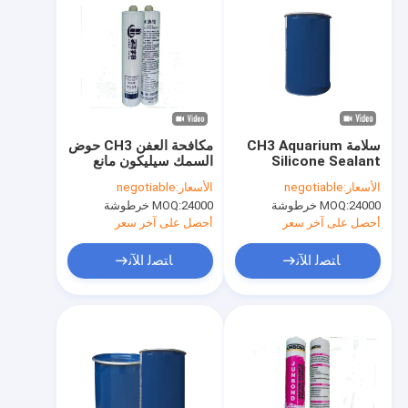
سلامة CH3 Aquarium
مكافحة العفن CH3 حوض
Silicone Sealant
السمك سيليكون مانع
300ml Fish Tank
التسرب 300 مللي حوض
الأسعار:
negotiable
الأسعار:
negotiable
سيليكون مانع التسرب
السمك الآمن سيليكون
24000 خرطوشة
MOQ:
24000 خرطوشة
MOQ:
أحصل على آخر سعر
أحصل على آخر سعر
ﺎﺘﺼﻟ ﺍﻶﻧ
ﺎﺘﺼﻟ ﺍﻶﻧ
الصفحة الرئيسية
منتجات
معلومات عنا