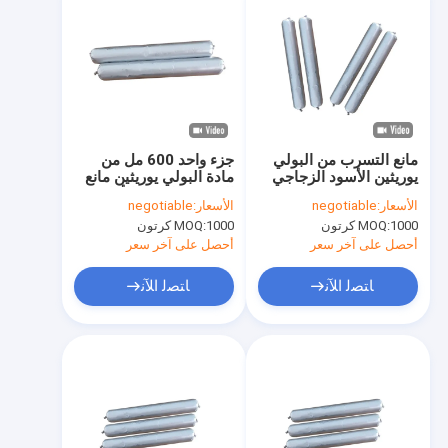
مانع التسرب من البولي
جزء واحد 600 مل من
يوريثين الأسود الزجاجي
مادة البولي يوريثين مانع
للرياح 600 مل من مادة
التسرب للزجاج الأمامي
الأسعار:
negotiable
الأسعار:
negotiable
البولي يوريثين مانع
ISO9001 لاصق زجاج
1000 كرتون
MOQ:
1000 كرتون
MOQ:
التسرب للزجاج
السيارات
أحصل على آخر سعر
أحصل على آخر سعر
ﺎﺘﺼﻟ ﺍﻶﻧ
ﺎﺘﺼﻟ ﺍﻶﻧ
الصفحة الرئيسية
منتجات
معلومات عنا