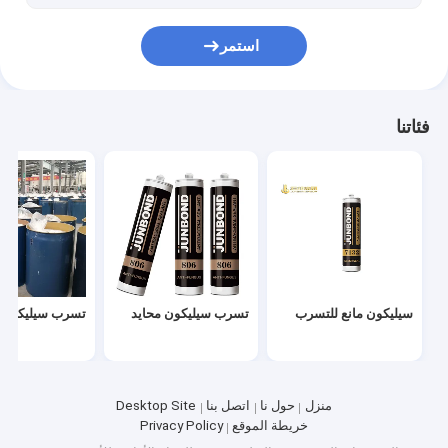
مطاط السيليكون PDMS
استمر
فئاتنا
سيليكون مانع للتسرب
تسرب سيليكون محايد
تسرب سيليكون ال
منزل
حول نا
اتصل بنا
Desktop Site
خريطة الموقع
Privacy Policy