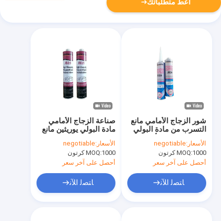
أعط متطلباتك
شور الزجاج الأمامي مانع
صناعة الزجاج الأمامي
التسرب من مادة البولي
مادة البولي يوريثين مانع
يوريثين مقاوم للأشعة
التسرب 300 مل يوريتان
الأسعار:
negotiable
الأسعار:
negotiable
فوق البنفسجية ISO9001
مانع التسرب لزجاج
1000 كرتون
MOQ:
1000 كرتون
MOQ:
زجاج السيارات مانع
السيارات
التسرب
أحصل على آخر سعر
أحصل على آخر سعر
ﺎﺘﺼﻟ ﺍﻶﻧ
ﺎﺘﺼﻟ ﺍﻶﻧ