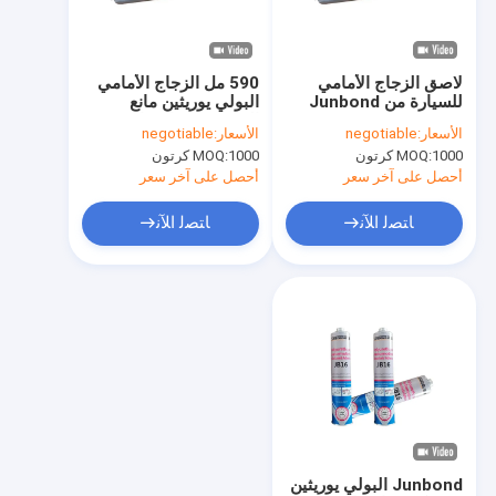
جولة في المعمل
مراقبة الجودة
لاصق الزجاج الأمامي
590 مل الزجاج الأمامي
للسيارة من Junbond
البولي يوريثين مانع
اتصل بنا
Pu 590ml
التسرب PU الزجاج
الأسعار:
negotiable
الأسعار:
negotiable
الأمامي لاصق الترابط
1000 كرتون
MOQ:
1000 كرتون
MOQ:
اطلب اقتباس
أحصل على آخر سعر
أحصل على آخر سعر
News
ﺎﺘﺼﻟ ﺍﻶﻧ
ﺎﺘﺼﻟ ﺍﻶﻧ
سيليكون مانع للتسرب
تسرب سيليكون محايد
تسرب سيليكون البناء
رغوة البولي يوريثين
Junbond البولي يوريثين