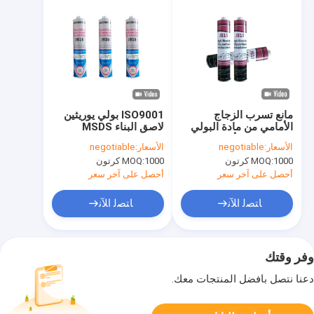
مانع تسرب الزجاج
ISO9001 بولي يوريثين
الأمامي من مادة البولي
لاصق البناء MSDS
يوريثين من الألومنيوم
الرطوبة علاج لاصق
الأسعار:
negotiable
الأسعار:
negotiable
300 مل مانع تسرب زجاج
البولي يوريثين
1000 كرتون
MOQ:
1000 كرتون
MOQ:
السيارات
أحصل على آخر سعر
أحصل على آخر سعر
ﺎﺘﺼﻟ ﺍﻶﻧ
ﺎﺘﺼﻟ ﺍﻶﻧ
وفر وقتك
دعنا نتصل بأفضل المنتجات معك.