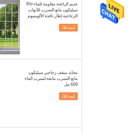
عديم الرائحة مقاومة للماء Rtv
سيليكون مانع التسرب للأبواب
الزجاجية إطار نافذة الألومنيوم
ﺎﺘﺼﻟ ﺍﻶﻧ
محايد سقف زجاجي سيليكون
مانع التسرب مانعة لتسرب الماء
600 مل
ﺎﺘﺼﻟ ﺍﻶﻧ