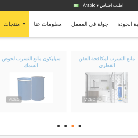
اطلب اقتباس
Arabic
ة الجودة
جولة في المعمل
معلومات عنا
منتجات
مانع التسرب لمكافحة العفن
سيليكون مانع التسرب لحوض
الفطري
السمك
hd
hd
hd
hd