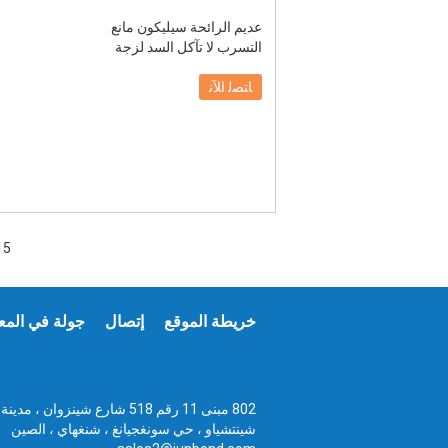
عديم الرائحة سيليكون مانع
التسرب لا تآكل السد لزجة
ﺎﺘﺼﻟ ﺍﻶﻧ
15
خريطة الموقع
إتصال
جولة في المع
802 مبنى 11 رقم 518 شارع شينزوان ، مدينة
شينتشياو ، حي سونغجيانغ ، شنغهاي ، الصين