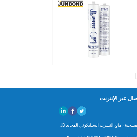
صال عبر الإنترنت
الصين مانع التسرب السيليكوني المحايد بالأشعة فوق البنفسجية ، مانع التسرب السيليكوني المحايد JB