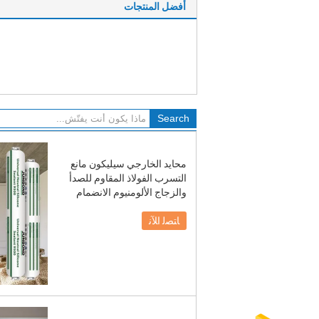
أفضل المنتجات
محايد الخارجي سيليكون مانع
التسرب الفولاذ المقاوم للصدأ
والزجاج الألومنيوم الانضمام
ﺎﺘﺼﻟ ﺍﻶﻧ