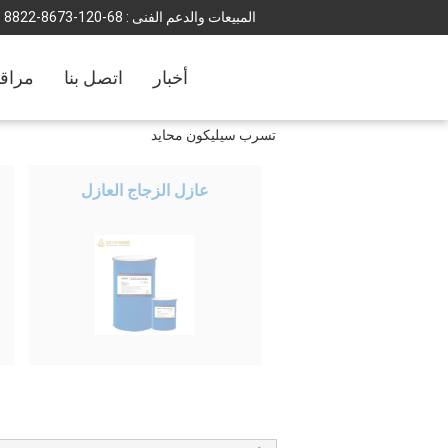
المبيعات والدعم الفنى :
86-021-3768-2288
أخبار
اتصل بنا
مراقب
تسرب سيليكون محايد
عازل الزجاج العازل