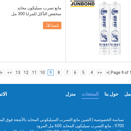
مانع تسرب سيليكون محايد
منخفض التآكل للمرايا 300 مل
ﺎﺘﺼﻟ ﺍﻶﻧ
>|
>>
13
12
11
10
9
8
7
6
5
4
<<
|<
Page 9 of 
الات
مل
حول بنا
المنتجات
منزل
سياسة الخصوصية
|
9700 ، مانع التسرب سيليكون المحايد 600 مل المزود.