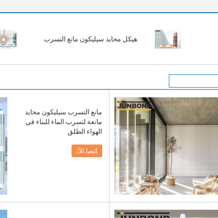
هيكل محايد سيليكون مانع التسرب
مانع التسرب سيليكون محايد
مانعة لتسرب الماء للبناء في
الهواء الطلق
ﺎﺘﺼﻟ ﺍﻶﻧ