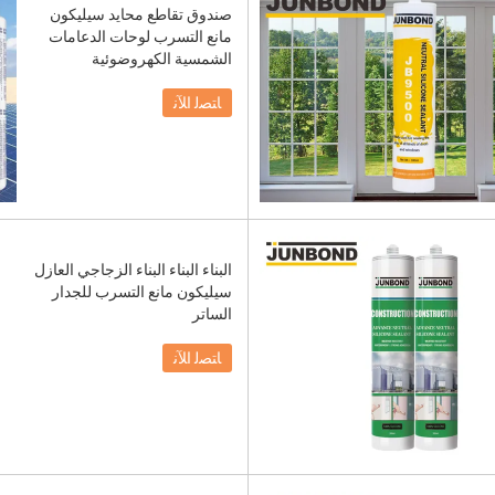
صندوق تقاطع محايد سيليكون
مانع التسرب لوحات الدعامات
الشمسية الكهروضوئية
ﺎﺘﺼﻟ ﺍﻶﻧ
البناء البناء البناء الزجاجي العازل
سيليكون مانع التسرب للجدار
الساتر
ﺎﺘﺼﻟ ﺍﻶﻧ