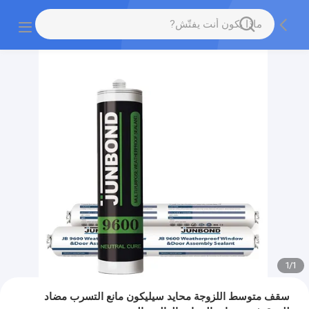
1
/
1
سقف متوسط ​​اللزوجة محايد سيليكون مانع التسرب مضاد