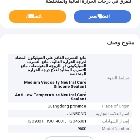
للفرق في درجات الحرارة العالية والمنخفضة
افضل سعر
ﺎﺘﺼﻟ ﺍﻶﻧ
منتوج وصف
مانع التسرب القائم على السيليكون المضاد
لدرجة الحرارة العالية ، مانع التسرب
السيليكوني ذو اللزوجة المتوسطة ، مانع
التسرب المحايد لعلاج درجة الحرارة
المنخفضة
تسليط الضوء
,
Medium Viscosity Neutral Cure
Silicone Sealant
,
Anti Low Temperature Neutral Cure
Sealant
Guangdong province
Place of Origin
اسم العلامة التجارية
JUNBOND
إصدار الشهادات
ISO9001、ISO14001、ISO45001
9600
Model Number