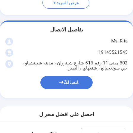
عرض المزيد
تفاصيل الاتصال
Ms. Rita
19145521545
802 مبنى 11 رقم 518 شارع شينزوان ، مدينة شينتشياو ،
حي سونغجيانغ ، شنغهاي ، الصين
ﺎﺘﺼﻟ ﺍﻶﻧ
احصل على افضل سعر ل