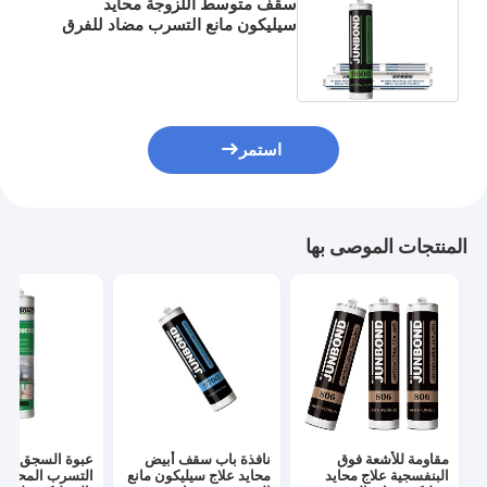
سقف متوسط ​​اللزوجة محايد
سيليكون مانع التسرب مضاد للفرق
في درجات الحرارة العالية
والمنخفضة
استمر
المنتجات الموصى بها
مقاومة للأشعة فوق
نافذة باب سقف أبيض
عبوة السجق مان
البنفسجية علاج محايد
محايد علاج سيليكون مانع
التسرب المحايد