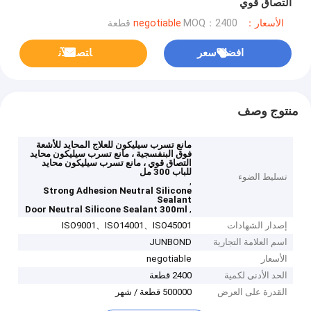
التصاق قوي
الأسعار：negotiable
MOQ：2400 قطعة
افضل سعر
ﺎﺘﺼﻟ ﺍﻶﻧ
منتوج وصف
مانع تسرب سيليكون للعلاج المحايد للأشعة
فوق البنفسجية ، مانع تسرب سيليكون محايد
التصاق قوي ، مانع تسرب سيليكون محايد
للباب 300 مل
تسليط الضوء
,
Strong Adhesion Neutral Silicone
Sealant
,
Door Neutral Silicone Sealant 300ml
إصدار الشهادات
ISO9001、ISO14001、ISO45001
اسم العلامة التجارية
JUNBOND
الأسعار
negotiable
الحد الأدنى لكمية
2400 قطعة
القدرة على العرض
500000 قطعة / شهر