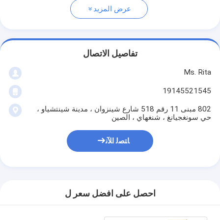
عرض المزيد
تفاصيل الاتصال
Ms. Rita
19145521545
802 مبنى 11 رقم 518 شارع شينزوان ، مدينة شينتشياو ،
حي سونغجيانغ ، شنغهاي ، الصين
ﺎﺘﺼﻟ ﺍﻶﻧ
احصل على افضل سعر ل