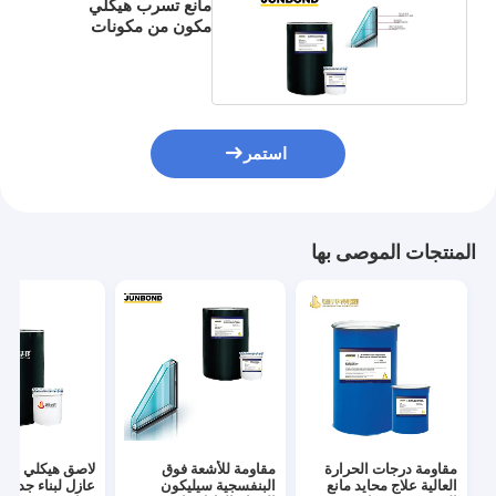
مانع تسرب هيكلي
مكون من مكونات
مزدوجة للزجاج العازل
استمر
المنتجات الموصى بها
مقاومة درجات الحرارة
مقاومة للأشعة فوق
لاصق هيكلي سيل
العالية علاج محايد مانع
البنفسجية سيليكون
عازل لبناء جدار 