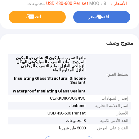
الأسعار：USD 430-600 Per set
MOQ：8 مجموعات
افضل سعر
ﺎﺘﺼﻟ ﺍﻶﻧ
منتوج وصف
مانع التسرب سيليكون الإنشائي ذو المكون
المزدوج ، مانع التسرب السيليكوني للهيكل
الزجاجي العازل ، مانع التسرب الزجاجي
العازل المقاوم للماء
,
تسليط الضوء
Insulating Glass Structural Silicone
Sealant
,
Waterproof Insulating Glass Sealant
إصدار الشهادات
CE/KKDIK/SGS/ISO
اسم العلامة التجارية
Junbond
الأسعار
USD 430-600 Per set
الحد الأدنى لكمية
8 مجموعات
القدرة على العرض
5000 طن شهريا