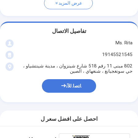
عرض المزيد
تفاصيل الاتصال
Ms. Rita
19145521545
802 مبنى 11 رقم 518 شارع شينزوان ، مدينة شينتشياو ،
حي سونغجيانغ ، شنغهاي ، الصين
ﺎﺘﺼﻟ ﺍﻶﻧ
احصل على افضل سعر ل