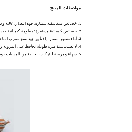
مواصفات المنتج
1. خصائص ميكانيكية ممتازة: قوة التصاق عالية وقوة شد.مرونة واستطالة جيدة.
2. خصائص كيميائية مستقرة: مقاومة كيميائية جيدة ، مقاومة الطقس ، ومقاومة التآكل.
3. أداء تطبيق ممتاز: (1) تأثير جيد لمنع تسرب الماء.(2) أداء لاصق جيد ؛(3) مقاومة جيدة للحرارة ومرونة درجات الحرارة المنخفضة ؛(4) استقرار البعد الجيد ؛
4. لا تصلب.منذ فترة طويلة تحافظ على المرونة والقدرة على تحمل بعض الحركة.
5. سهلة ومريحة للتركيب ، خالية من المذيبات ، وصديقة للبيئة.