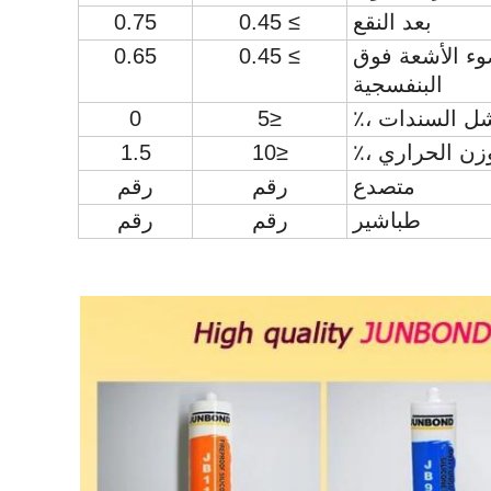
بعد النقع
≥ 0.45
0.75
وء الأشعة فوق
≥ 0.45
0.65
البنفسجية
ل السندات ،٪
≤5
0
زن الحراري ،٪
≤10
1.5
متصدع
رقم
رقم
طباشير
رقم
رقم