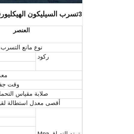
تسرب السيليكون الهيكلي
ورق
3
العنصر
نوع مانع التسرب
ركود
معدل 
وقت جفا
صلابة مقياس التحمل (JIS النو
أقصى معدل استطالة لقوة ال
-0
تمتد التصاق Mpa