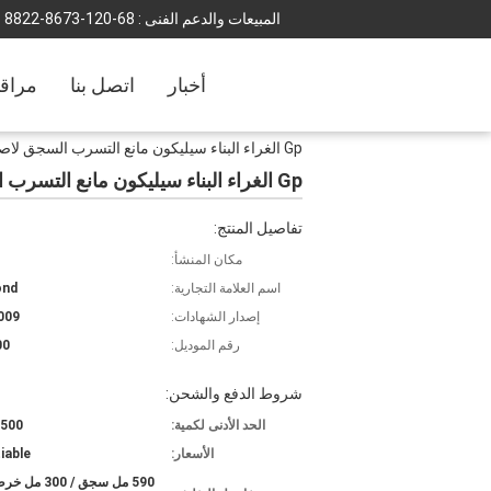
المبيعات والدعم الفنى :
86-021-3768-2288
أخبار
اتصل بنا
مراقب
Gp الغراء البناء سيليكون مانع التسرب السجق لاصق محايد
Gp الغراء البناء سيليكون مانع التسرب السجق لاصق محايد
تفاصيل المنتج:
مكان المنشأ:
اسم العلامة التجارية:
ond
إصدار الشهادات:
009
رقم الموديل:
00
شروط الدفع والشحن:
الحد الأدنى لكمية:
500 كرتون
الأسعار:
iable
590 مل سجق / 300