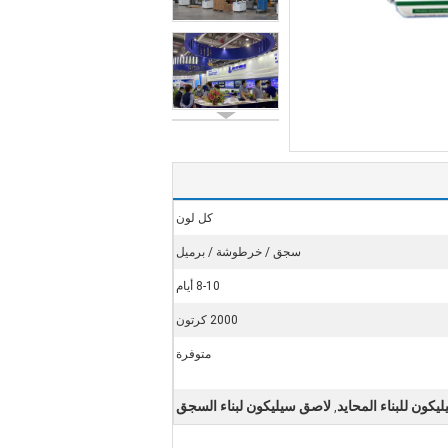
كل لون
سجق / خرطوشة / برميل
8-10 أيام
2000 كرتون
متوفرة
يكون للبناء المحايد
لاصق سيليكون لبناء السجق
,