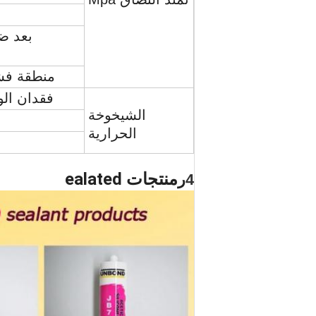
بعد ض
منطقة فش
فقدان الو
الشيخوخة
الحرارية
منتجات ealated
4
ر