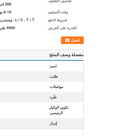
تفاصيل التغليف:
200 لتر برميل
وقت التسليم:
6-10 يوم عمل
شروط الدفع:
L / C ، T / T ، ويسترن يونيون
القدرة على العرض:
9000 طن شهريا
اتصل
مفصلة وصف المنتج
اسم:
طلب:
مواصلات:
طَرد:
تكوين الوكيل
الرئيسي:
إبراز: