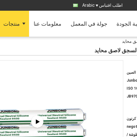
اطلب اقتباس
Arabic
ة الجودة
جولة في المعمل
معلومات عنا
منتجات
الصين
Junb
ISO 1
JB97
negot
 مل خرطوشة /