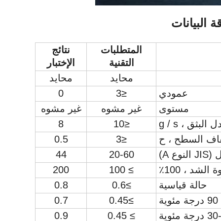
ة البيانات
المتطلبات
نتائج
التقنية
الإختبار
محايد
محايد
عمودي
≤3
0
مستوى
غير مشوه
غير مشوه
البثق ، g / s
≤10
8
ف السطح ، ح
≤3
0.5
ع A)
20-60
44
شد ، 100٪
≥ 100
200
حالة قياسية
≥0.6
0.8
90 درجة مئوية
≥0.45
0.7
3 درجة مئوية
≥ 0.45
0.9