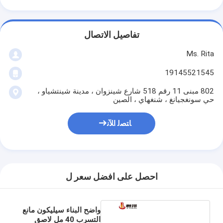
تفاصيل الاتصال
Ms. Rita
19145521545
802 مبنى 11 رقم 518 شارع شينزوان ، مدينة شينتشياو ،
حي سونغجيانغ ، شنغهاي ، الصين
ﺎﺘﺼﻟ ﺍﻶﻧ
احصل على افضل سعر ل
واضح البناء سيليكون مانع
التسرب 40 مل لاصق