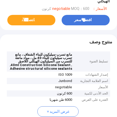
الهيكلي
الأسعار：negotiable
MOQ：600 كرتون
افضل سعر
ﺎﺘﺼﻟ ﺍﻶﻧ
منتوج وصف
مانع تسرب سيليكون للبناء الشفاف ، مانع
تسرب سيليكون للبناء 40 مل ، مواد مانعة
تسليط الضوء
للتسرب من السيليكون الهيكلي اللاصق
,
,
40ml Construction Silicone Sealant
Adhesive structural silicone sealants
إصدار الشهادات
ISO 1009
اسم العلامة التجارية
Junbond
الأسعار
negotiable
الحد الأدنى لكمية
600 كرتون
القدرة على العرض
6000 طن شهريا
عرض المزيد