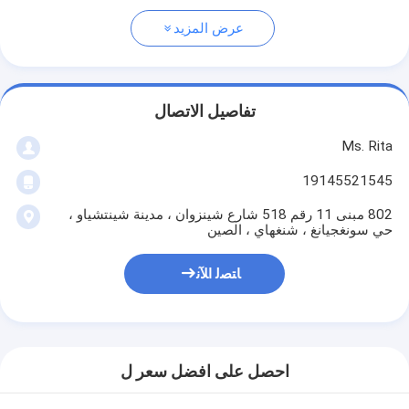
عرض المزيد
تفاصيل الاتصال
Ms. Rita
19145521545
802 مبنى 11 رقم 518 شارع شينزوان ، مدينة شينتشياو ،
حي سونغجيانغ ، شنغهاي ، الصين
ﺎﺘﺼﻟ ﺍﻶﻧ
احصل على افضل سعر ل