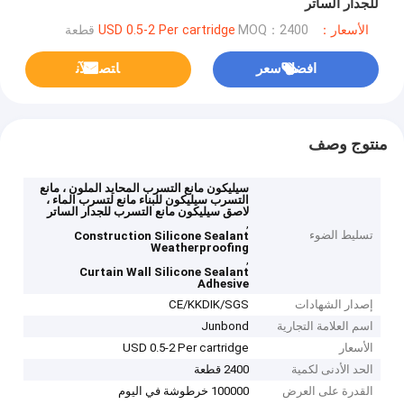
للجدار الساتر
الأسعار：USD 0.5-2 Per cartridge
MOQ：2400 قطعة
افضل سعر
ﺎﺘﺼﻟ ﺍﻶﻧ
منتوج وصف
سيليكون مانع التسرب المحايد الملون ، مانع
التسرب سيليكون للبناء مانع لتسرب الماء ،
لاصق سيليكون مانع التسرب للجدار الساتر
,
تسليط الضوء
Construction Silicone Sealant
Weatherproofing
,
Curtain Wall Silicone Sealant
Adhesive
إصدار الشهادات
CE/KKDIK/SGS
اسم العلامة التجارية
Junbond
الأسعار
USD 0.5-2 Per cartridge
الحد الأدنى لكمية
2400 قطعة
القدرة على العرض
100000 خرطوشة في اليوم