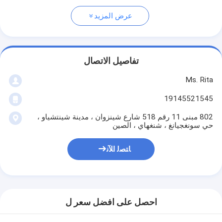
عرض المزيد
تفاصيل الاتصال
Ms. Rita
19145521545
802 مبنى 11 رقم 518 شارع شينزوان ، مدينة شينتشياو ،
حي سونغجيانغ ، شنغهاي ، الصين
ﺎﺘﺼﻟ ﺍﻶﻧ
احصل على افضل سعر ل