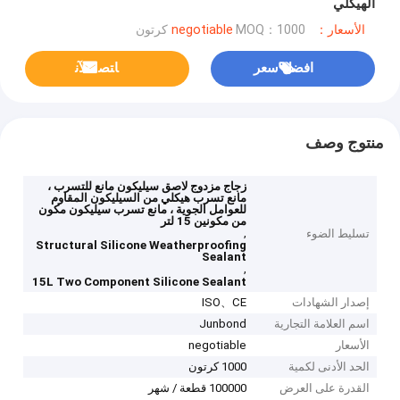
الهيكلي
الأسعار：negotiable
MOQ：1000 كرتون
افضل سعر
ﺎﺘﺼﻟ ﺍﻶﻧ
منتوج وصف
زجاج مزدوج لاصق سيليكون مانع للتسرب ،
مانع تسرب هيكلي من السيليكون المقاوم
للعوامل الجوية ، مانع تسرب سيليكون مكون
من مكونين 15 لتر
,
تسليط الضوء
Structural Silicone Weatherproofing
Sealant
,
15L Two Component Silicone Sealant
إصدار الشهادات
ISO、CE
اسم العلامة التجارية
Junbond
الأسعار
negotiable
الحد الأدنى لكمية
1000 كرتون
القدرة على العرض
100000 قطعة / شهر