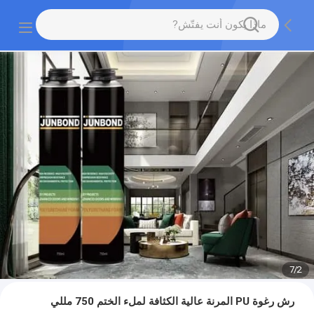
7
/
2
رش رغوة PU المرنة عالية الكثافة لملء الختم 750 مللي