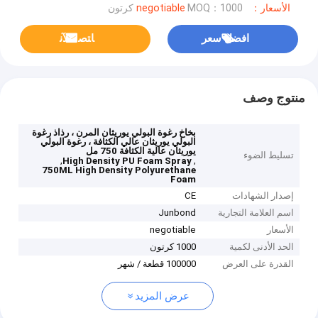
الأسعار：negotiable
MOQ：1000 كرتون
افضل سعر
ﺎﺘﺼﻟ ﺍﻶﻧ
منتوج وصف
بخاخ رغوة البولي يوريثان المرن ، رذاذ رغوة
البولي يوريثان عالي الكثافة ، رغوة البولي
يوريثان عالية الكثافة 750 مل
تسليط الضوء
,
,
High Density PU Foam Spray
750ML High Density Polyurethane
Foam
إصدار الشهادات
CE
اسم العلامة التجارية
Junbond
الأسعار
negotiable
الحد الأدنى لكمية
1000 كرتون
القدرة على العرض
100000 قطعة / شهر
عرض المزيد