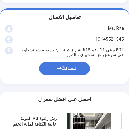
تفاصيل الاتصال
Ms. Rita
19145521545
802 مبنى 11 رقم 518 شارع شينزوان ، مدينة شينتشياو ،
حي سونغجيانغ ، شنغهاي ، الصين
ﺎﺘﺼﻟ ﺍﻶﻧ
احصل على افضل سعر ل
رش رغوة PU المرنة
عالية الكثافة لملء الختم