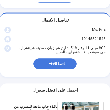
تفاصيل الاتصال
Ms. Rita
19145521545
802 مبنى 11 رقم 518 شارع شينزوان ، مدينة شينتشياو ،
حي سونغجيانغ ، شنغهاي ، الصين
ﺎﺘﺼﻟ ﺍﻶﻧ
احصل على افضل سعر ل
نافذة جاب مانعة للتسرب من