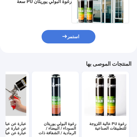
رغوة البولي يوريثان PU سعة
800 مل ، رغوة بخاخ قابلة
للتوسيع
استمر
المنتجات الموصى بها
رغوة PU عالية اللزوجة
رغوة البولي يوريثان
عبارة عن عبارة 
للتطبيقات الصناعية
السوداء / البيضاء /
عن عبارة عن عب
الرمادية / الشفافة ذات
عبارة عن عبارة 