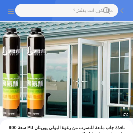
2
/
2
نافذة جاب مانعة للتسرب من رغوة البولي يوريثان PU سعة 800