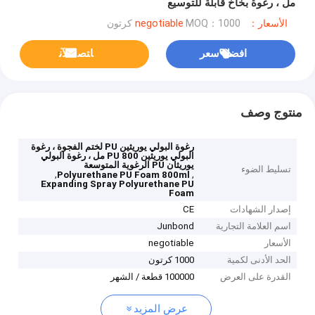
مل ، رغوة بخاخ قابلة للتوسيع
الأسعار：negotiable
MOQ：1000 كرتون
افضل سعر
ﺎﺘﺼﻟ ﺍﻶﻧ
منتوج وصف
رغوة البولي يوريثين PU لختم الفجوة ، رغوة
البولي يوريثين PU 800 مل ، رغوة البولي
يوريثان PU الرغوية المتوسعة
تسليط الضوء
,
,
Polyurethane PU Foam 800ml
Expanding Spray Polyurethane PU
Foam
إصدار الشهادات
CE
اسم العلامة التجارية
Junbond
الأسعار
negotiable
الحد الأدنى لكمية
1000 كرتون
القدرة على العرض
100000 قطعة / الشهر
عرض المزيد