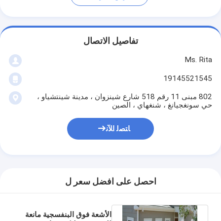
تفاصيل الاتصال
Ms. Rita
19145521545
802 مبنى 11 رقم 518 شارع شينزوان ، مدينة شينتشياو ،
حي سونغجيانغ ، شنغهاي ، الصين
ﺎﺘﺼﻟ ﺍﻶﻧ
احصل على افضل سعر ل
الأشعة فوق البنفسجية مانعة