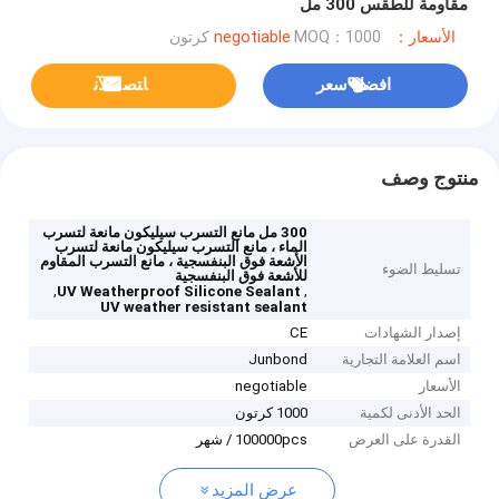
مقاومة للطقس 300 مل
الأسعار：negotiable
MOQ：1000 كرتون
افضل سعر
ﺎﺘﺼﻟ ﺍﻶﻧ
منتوج وصف
300 مل مانع التسرب سيليكون مانعة لتسرب
الماء ، مانع التسرب سيليكون مانعة لتسرب
الأشعة فوق البنفسجية ، مانع التسرب المقاوم
تسليط الضوء
للأشعة فوق البنفسجية
,
,
UV Weatherproof Silicone Sealant
UV weather resistant sealant
إصدار الشهادات
CE
اسم العلامة التجارية
Junbond
الأسعار
negotiable
الحد الأدنى لكمية
1000 كرتون
القدرة على العرض
100000pcs / شهر
عرض المزيد