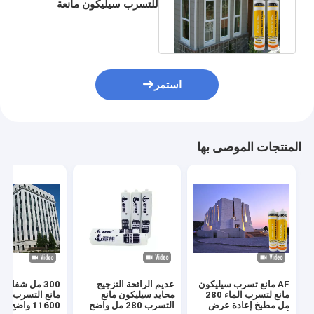
للتسرب سيليكون مانعة
للتسرب مقاومة للطقس 300
مل
استمر
المنتجات الموصى بها
AF مانع تسرب سيليكون
عديم الرائحة التزجيج
300 مل شفاف
مانع لتسرب الماء 280
محايد سيليكون مانع
مانع التسر
مل مطبخ إعادة عرض
التسرب 280 مل واضح
11600 واضح