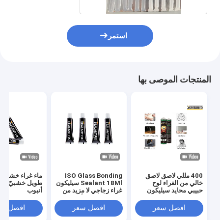
استمر
المنتجات الموصى بها
400 مللي لاصق لاصق
ISO Glass Bonding
خالي من الغراء لوح
Sealant 18Ml سيليكون
طويل خشبيّ غراء
حبيبي محايد سيليكون
غراء زجاجي لا مزيد من
أنبوب
مانع التسرب CAS
مانع التسرب للأظافر
68928-70-1
افضل سعر
افضل سعر
افضل سع