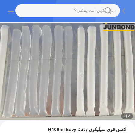
3
/
2
لاصق قوي سيليكون H400ml Eavy Duty