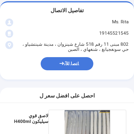
تفاصيل الاتصال
Ms. Rita
19145521545
802 مبنى 11 رقم 518 شارع شينزوان ، مدينة شينتشياو ،
حي سونغجيانغ ، شنغهاي ، الصين
ﺎﺘﺼﻟ ﺍﻶﻧ
احصل على افضل سعر ل
لاصق قوي
سيليكون H400ml
Eavy Duty