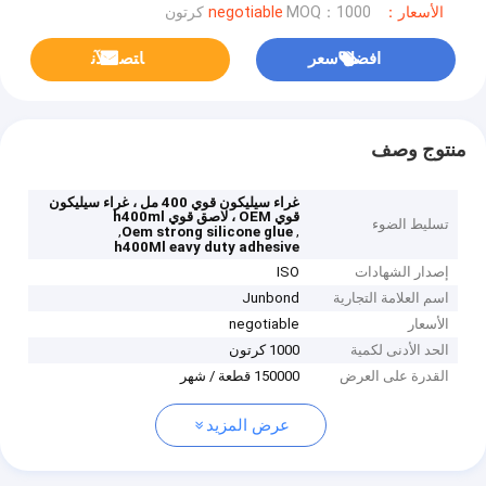
الأسعار：negotiable
MOQ：1000 كرتون
افضل سعر
ﺎﺘﺼﻟ ﺍﻶﻧ
منتوج وصف
غراء سيليكون قوي 400 مل ، غراء سيليكون
قوي OEM ، لاصق قوي h400ml
تسليط الضوء
,
,
Oem strong silicone glue
h400Ml eavy duty adhesive
إصدار الشهادات
ISO
اسم العلامة التجارية
Junbond
الأسعار
negotiable
الحد الأدنى لكمية
1000 كرتون
القدرة على العرض
150000 قطعة / شهر
عرض المزيد