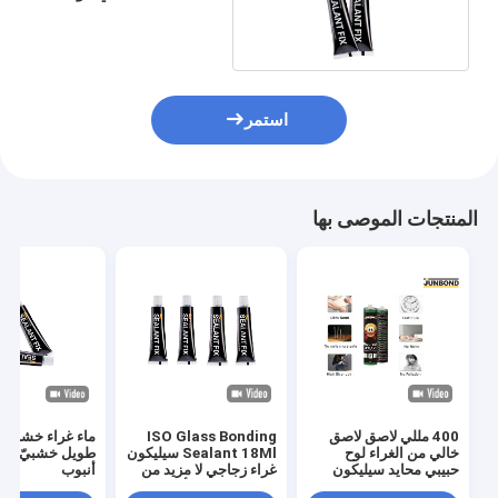
لاصقة شديدة التحمل
استمر
المنتجات الموصى بها
400 مللي لاصق لاصق
ISO Glass Bonding
خالي من الغراء لوح
Sealant 18Ml سيليكون
طويل خشبيّ غراء
حبيبي محايد سيليكون
غراء زجاجي لا مزيد من
أنبوب
مانع التسرب CAS
مانع التسرب للأظافر