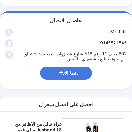
تفاصيل الاتصال
Ms. Rita
19145521545
802 مبنى 11 رقم 518 شارع شينزوان ، مدينة شينتشياو ،
حي سونغجيانغ ، شنغهاي ، الصين
ﺎﺘﺼﻟ ﺍﻶﻧ
احصل على افضل سعر ل
غراء خالي من الأظافر من
Junbond 18 مللي قوة