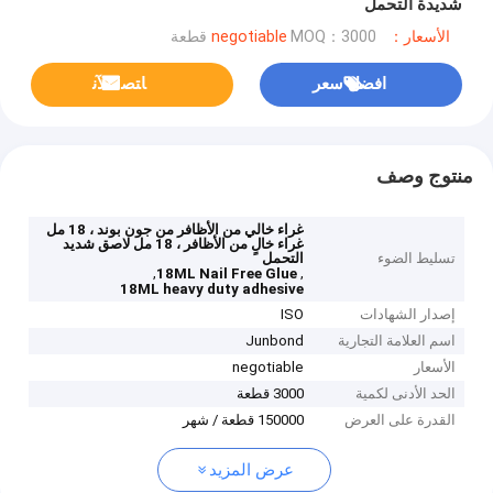
شديدة التحمل
الأسعار：negotiable
MOQ：3000 قطعة
افضل سعر
ﺎﺘﺼﻟ ﺍﻶﻧ
منتوج وصف
غراء خالي من الأظافر من جون بوند ، 18 مل
غراء خالٍ من الأظافر ، 18 مل لاصق شديد
تسليط الضوء
التحمل
,
,
18ML Nail Free Glue
18ML heavy duty adhesive
إصدار الشهادات
ISO
اسم العلامة التجارية
Junbond
الأسعار
negotiable
الحد الأدنى لكمية
3000 قطعة
القدرة على العرض
150000 قطعة / شهر
عرض المزيد