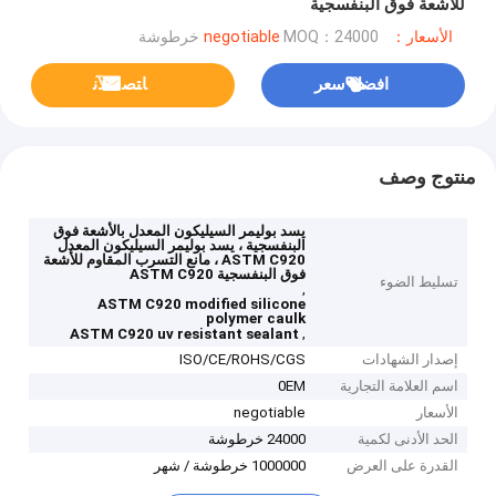
للأشعة فوق البنفسجية
الأسعار：negotiable
MOQ：24000 خرطوشة
افضل سعر
ﺎﺘﺼﻟ ﺍﻶﻧ
منتوج وصف
يسد بوليمر السيليكون المعدل بالأشعة فوق
البنفسجية ، يسد بوليمر السيليكون المعدل
ASTM C920 ، مانع التسرب المقاوم للأشعة
فوق البنفسجية ASTM C920
تسليط الضوء
,
ASTM C920 modified silicone
polymer caulk
,
ASTM C920 uv resistant sealant
إصدار الشهادات
ISO/CE/ROHS/CGS
اسم العلامة التجارية
0EM
الأسعار
negotiable
الحد الأدنى لكمية
24000 خرطوشة
القدرة على العرض
1000000 خرطوشة / شهر