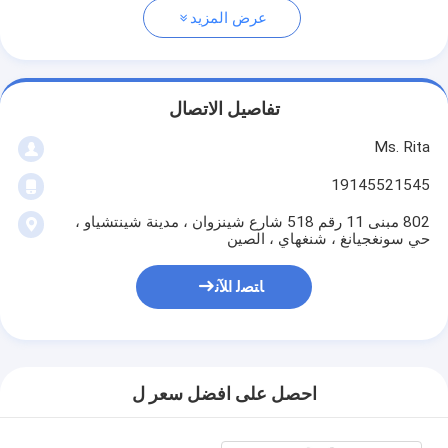
عرض المزيد
تفاصيل الاتصال
Ms. Rita
19145521545
802 مبنى 11 رقم 518 شارع شينزوان ، مدينة شينتشياو ،
حي سونغجيانغ ، شنغهاي ، الصين
ﺎﺘﺼﻟ ﺍﻶﻧ
احصل على افضل سعر ل