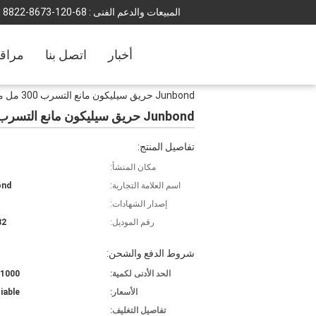
المبيعات والدعم الفنى :
86-021-3768-2288
أخبار
اتصل بنا
مراقب
Junbond حريق سيليكون مانع التسرب 300 مل مقاوم للحريق
Junbond حريق سيليكون مانع التسرب 300 مل مقاوم للحريق
تفاصيل المنتج:
مكان المنشأ:
اسم العلامة التجارية:
ond
إصدار الشهادات:
رقم الموديل:
32
شروط الدفع والشحن:
الحد الأدنى لكمية:
1000 كرتون
الأسعار:
iable
تفاصيل التغليف: