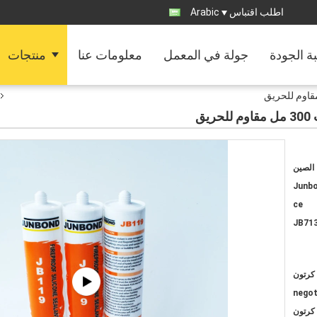
اطلب اقتباس
Arabic
ة الجودة
جولة في المعمل
معلومات عنا
منتجات
الصين
Junb
ce
JB71
negot
كرتون