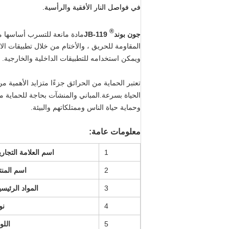
في فواصل النار الأفقية والرأسية.
®
جون بوند
JB-119
مادة مانعة للتسرب أساسها م
المقاومة للحريق ، والأختام من خلال تطبيقات ال
ويمكن استخدامه للتطبيقات الداخلية والخارجية.
تعتبر الحماية من الحرائق جزءًا متزايد الأهمية م
الحياة بسرعة.المباني والمنشآت بحاجة للحماية من
وحماية حياة الناس وممتلكاتهم والبيئة.
معلومات عامة:
1
اسم العلامة التجاري
2
اسم المنت
3
المواد الرئيسي
4
نو
5
اللو