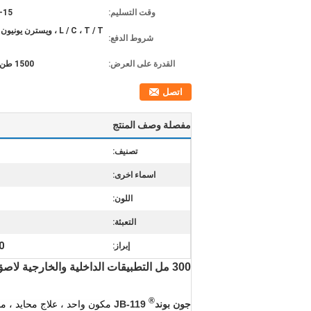
وقت التسليم:
10-15
L / C ، T / T ، ويسترن يون
شروط الدفع:
القدرة على العرض:
1500 طن / شهر
اتصل
مفصلة وصف المنتج
تصنيف:
اسماء اخرى:
اللون:
التعبئة:
300 مل مان
إبراز:
300 مل التطبيقات الداخلية والخارجية لاصق سيليكون أبيض مقاوم للحرارة
®
جون بوند
JB-119
مكون واحد ، علاج محايد ، م