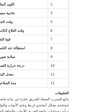
2
اللون المتا
3
جاذبية معين
5
وقت الجل
6
وقت العلاج الكام
7
قوة الش
8
استطالة عند الكس
9
صلابة شور 
10
درجة حرارة العم
11
معدل البث
12
مدة الصلاحي
التطبيقات
مانع التسرب المضاد للحريق عبارة عن مادة مانعة
تستخدم بشكل أساسي لربط وختم الأبواب والنوافذ
ترآيب سدادات مانعة للحريق للأبواب والنوافذ المخ