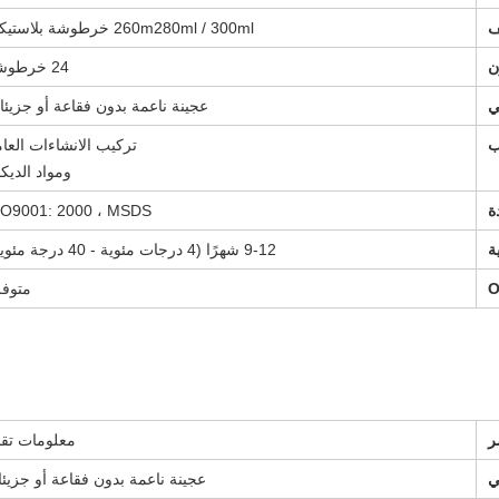
ف
260m280ml / 300ml خرطوشة بلاستيكية
ن
24 خرطوشة
ي
عجينة ناعمة بدون فقاعة أو جزيئ
ب
تركيب الانشاءات العا
ومواد الديك
ة
SO9001: 2000 ، MSDS
ة
9-12 شهرًا (4 درجات مئوية - 40 درجة مئوية)
O
متوفر
ر
معلومات تقن
ي
عجينة ناعمة بدون فقاعة أو جزيئ