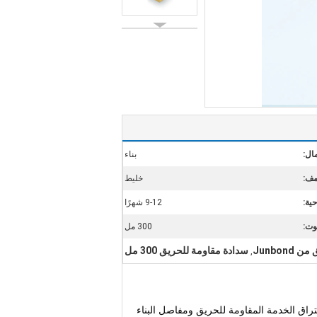
ال:
بناء
ف:
خليط
حية:
9-12 شهرًا
وت:
300 مل
Junbo
سدادة مقاومة للحريق 300 مل
,
راق الخدمة المقاومة للحريق ومفاصل البناء