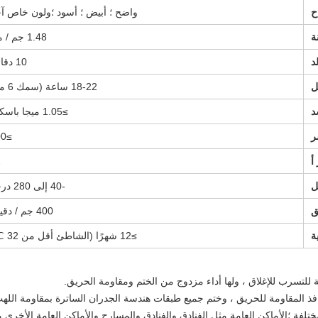
ح
واضح ؛ أبيض ؛ أسود ؛ولون خاص آ
ة
1.48 جم / مل
د
10 دقائق
ل
18-22 ساعة (سمك 6 مم)
د
≥1.05 ميجا باسكال
ر
≥700
أ
2
ل
-40 إلى 280 درجة
ق
400 جم / دقيقة
ة
≥12 شهرًا (الشاطئ أقل من 32 ℃)
 للتسرب للإغلاق ، ولها أداء مزدوج من الختم ومقاومة الحريق.
 المقاومة للحريق ، وختم جميع طبقات هندسة الجدران الساترة بمقاومة اللهب
تلفة ؛الأماكن العامة مثل الفنادق والفنادق والمسارح والأماكن العامة الأخرى م