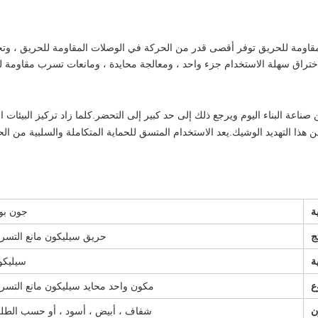
قاومة للحريق توفر أقصى قدر من الحركة في الوصلات المقاومة للحريق ، وت
اختراق سهلة الاستخدام جزء واحد ، ومعالجة محايدة ، ومانعات تسرب مقاومة للح
ن صناعة البناء اليوم ويرجع ذلك إلى حد كبير إلى التحضر.كلما زاد تركيز البيئات
 هذا التهديد الوشيك.يعد الاستخدام المتسق للحماية المتكاملة والسلبية من الحر
ة
جون بو
ج
حريق سيليكون مانع التسر
ة
سيليكو
ع
مكون واحد محايد سيليكون مانع التسر
ن
شفاف ، أبيض ، أسود ، أو حسب الطل