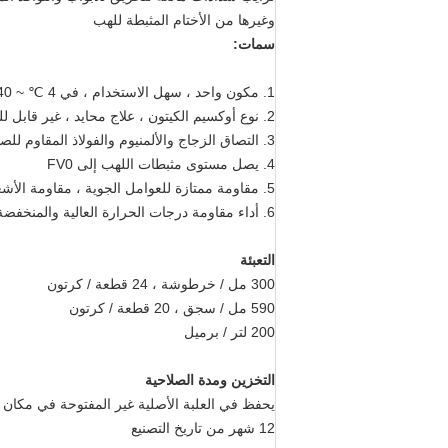
وغيرها من الأختام المثبطة للهب
سمات:
1. مكون واحد ، سهل الاستخدام ، في 4 ℃ ~ 40 لديه قدرة بثق جيدة وتسييل الانسياب ؛
2. نوع أوكسيم الكيتون ، علاج محايد ، غير قابل للتآكل.
3. التصاق الزجاج والألمنيوم والفولاذ المقاوم للصدأ وغيرها من مواد البناء الشائعة الاستخدام.
4. يصل مستوى مثبطات اللهب إلى FV0
5. مقاومة ممتازة للعوامل الجوية ، مقاومة الأشعة فوق البنفسجية ، مقاومة الأوزون ، مقاومة الماء ؛
6. أداء مقاومة درجات الحرارة العالية والمنخفضة ممتاز ، بعد المعالجة عند -50 ثابت هش ، تصلب أو تكسير ، عند 150 ℃ لينة ثابتة ، تدهور ، الحفاظ على قوة ومرونة جيدة ؛
التعبئة
300 مل / خرطوشة ، 24 قطعة / كرتون
590 مل / سجق ، 20 قطعة / كرتون
200 لتر / برميل
التخزين ومدة الصلاحية
يحفظ في العلبة الأصلية غير المفتوحة في مكان جاف ومظ
12 شهر من تاريخ التصنيع