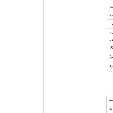
ات
مة
ور
I
ة
ية
ات