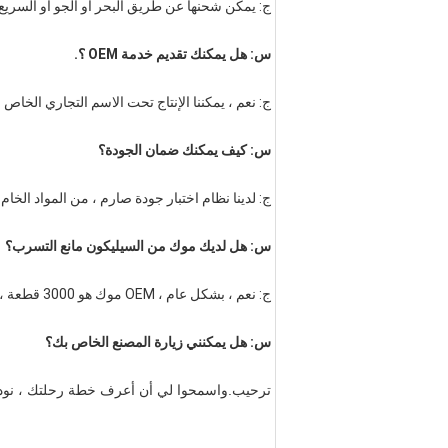
ج: يمكن شحنها عن طريق البحر أو الجو أو السريع (EMS ، UPS ، DHL ، TNT ، FEDEX وإلخ). يرجى التأكيد معنا قبل تقديم الطل
س: هل يمكنك تقديم خدمة OEM ؟.
ج: نعم ، يمكننا الإنتاج تحت الاسم التجاري الخاص 
س: كيف يمكنك ضمان الجودة؟
ج: لدينا نظام اختبار جودة صارم ، من المواد الخام
س: هل لديك موك من السيليكون مانع التسرب؟
ج: نعم ، بشكل عام ، OEM موك هو 3000 قطعة ، سيكون مانع التسرب السيليكوني Junbond 500pcs على ما يرام.
س: هل يمكنني زيارة المصنع الخاص بك؟
ترحيب.واسمحوا لي أن أعرف خطة رحلتك ، نود