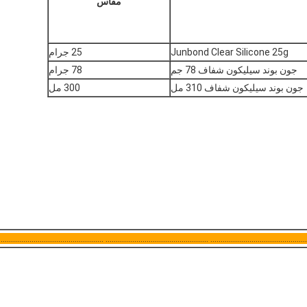
مقاس
Junbond Clear Silicone 25g
25 جرام
جون بوند سيليكون شفاف 78 جم
78 جرام
جون بوند سيليكون شفاف 310 مل
300 مل
........................................ .................................................. .................................................. ..