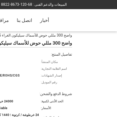
المبيعات والدعم الفنى :
86-021-3768-2288
أخبار
اتصل بنا
مراقب
واضح 300 مللي حوض للأسماك سيليكون الغراء 25 جرام ماء تسرب الزجاج
واضح 300 مللي حوض للأسماك سيليكون الغراء 25 جرام ماء تسرب الزجاج
تفاصيل المنتج:
مكان المنشأ:
اسم العلامة التجارية:
إصدار الشهادات:
CE/ROHS/CGS
رقم الموديل:
شروط الدفع والشحن:
الحد الأدنى لكمية:
24000 خرطوشة
الأسعار:
iable
24 خرط