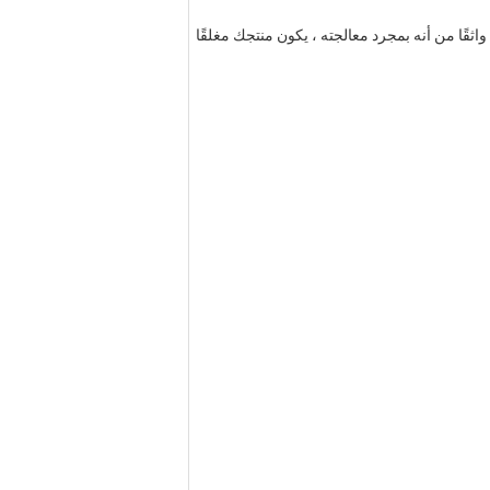
إنه مانع لتسرب الماء ، مرن ويوفر التصاق رائع حتى في أكثر الظروف قسوة!يأتي مع ضمان لمدة 10 سنوات ، لذلك يمكنك أن تكون واثقًا من أنه بمجرد معالجته ، يكون منتجك مغلقًا 