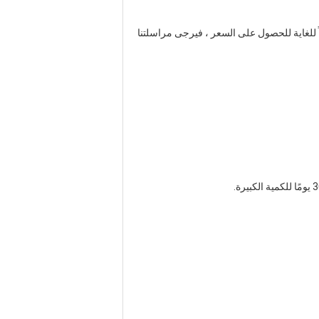
ج: نقتبس عادة في غضون 24 ساعة بعد أن نحصل على استفسارك (باستثناء عطلة نهاية الأسبوع والعطلات الرسمية).إذا كنت ملزماً للغاية للحصول على السعر ، فيرجى مراسلتنا 