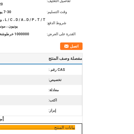
تفاصيل التغليف:
20 حاو
وقت التسليم:
7-30 يوم عمل
D / P ، T / T
شروط الدفع:
يونيون ، مون
القدرة على العرض:
1000000 خرطوشة / شهر
اتصل
مفصلة وصف المنتج
CAS رقم.:
تخصيص:
معادلة:
اكتب:
إبراز:
أح
بيانات المنتج................................................ 