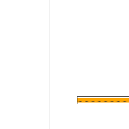
................................................ ........