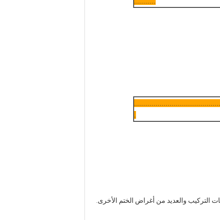
...........
..........................................
.