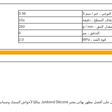
النوعي ، جم / سم 3
0.98
اف السطح ، دقيقة
≤10
عدل البثق ، g / min
260
التدفق ، مم
0
قوة الشد ، MPa
2.0
............................................... .................................................. ........
ا لأحواض السمك وصمامات التركيب والعديد من أغراض الختم الأخرى.