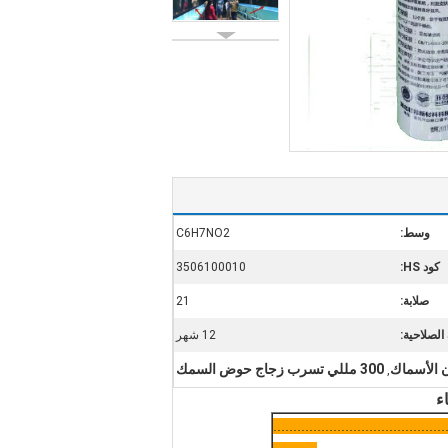
وسط:
C6H7NO2
كود HS:
3506100010
صلابة:
21
الصلاحية:
12 شهر
300 مللي تسرب زجاج حوض السمك
,
ء
..........................................