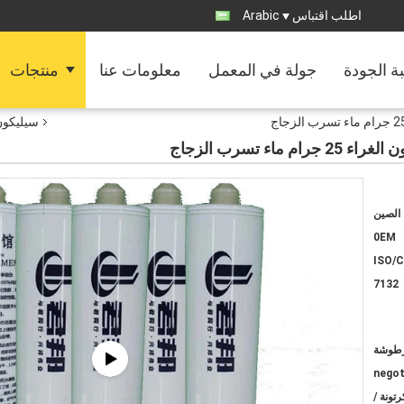
اطلب اقتباس
Arabic
ة الجودة
جولة في المعمل
معلومات عنا
منتجات
سيليكون
الصين
0EM
ISO/
7132
negot
وشة / كرتونة ؛ 1440 كرتونة /