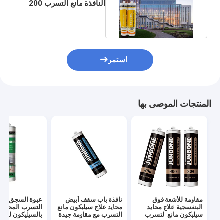
النافذة مانع التسرب 200
لتر غراء ختم نافذة برميل
استمر
المنتجات الموصى بها
مقاومة للأشعة فوق
نافذة باب سقف أبيض
عبوة السجق مان
البنفسجية علاج محايد
محايد علاج سيليكون مانع
التسرب المحايد
سيليكون مانع التسرب
التسرب مع مقاومة جيدة