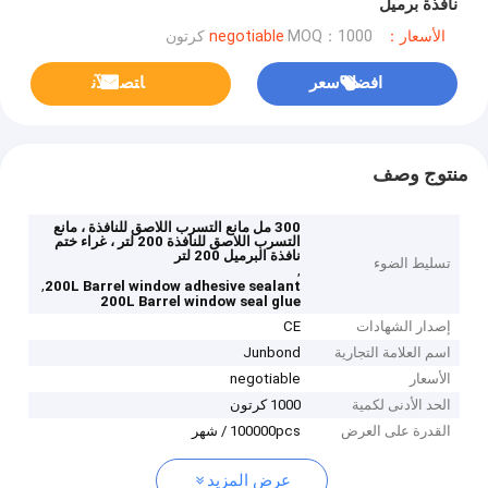
نافذة برميل
الأسعار：negotiable
MOQ：1000 كرتون
افضل سعر
ﺎﺘﺼﻟ ﺍﻶﻧ
منتوج وصف
300 مل مانع التسرب اللاصق للنافذة ، مانع
التسرب اللاصق للنافذة 200 لتر ، غراء ختم
نافذة البرميل 200 لتر
تسليط الضوء
,
,
200L Barrel window adhesive sealant
200L Barrel window seal glue
إصدار الشهادات
CE
اسم العلامة التجارية
Junbond
الأسعار
negotiable
الحد الأدنى لكمية
1000 كرتون
القدرة على العرض
100000pcs / شهر
عرض المزيد