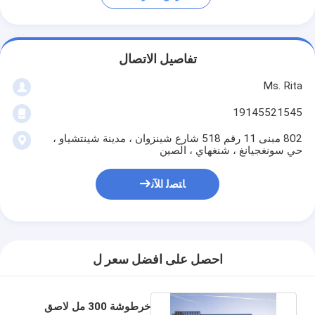
تفاصيل الاتصال
Ms. Rita
19145521545
802 مبنى 11 رقم 518 شارع شينزوان ، مدينة شينتشياو ،
حي سونغجيانغ ، شنغهاي ، الصين
ﺎﺘﺼﻟ ﺍﻶﻧ
احصل على افضل سعر ل
خرطوشة 300 مل لاصق