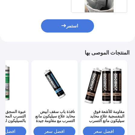
استمر
المنتجات الموصى بها
مقاومة للأشعة فوق
نافذة باب سقف أبيض
عبوة السجق مان
البنفسجية علاج محايد
محايد علاج سيليكون مانع
التسرب المحايد
سيليكون مانع التسرب
التسرب مع مقاومة جيدة
للنافذة سعة 300 مل /
للماء
دقيقة بدون تكد
600 مل / 200 لتر
افضل سعر
افضل سعر
افضل سع