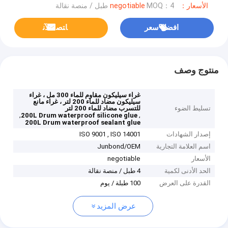
الأسعار：negotiable
MOQ：4 طبل / منصة نقالة
افضل سعر
ﺎﺘﺼﻟ ﺍﻶﻧ
منتوج وصف
غراء سيليكون مقاوم للماء 300 مل ، غراء
سيليكون مضاد للماء 200 لتر ، غراء مانع
تسليط الضوء
للتسرب مضاد للماء 200 لتر
,
,
200L Drum waterproof silicone glue
200L Drum waterproof sealant glue
إصدار الشهادات
ISO 9001 , ISO 14001
اسم العلامة التجارية
Junbond/OEM
الأسعار
negotiable
الحد الأدنى لكمية
4 طبل / منصة نقالة
القدرة على العرض
100 طبلة / يوم
عرض المزيد