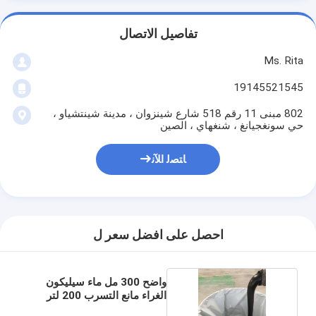
تفاصيل الاتصال
Ms. Rita
19145521545
802 مبنى 11 رقم 518 شارع شينزوان ، مدينة شينتشياو ،
حي سونغجيانغ ، شنغهاي ، الصين
ﺎﺘﺼﻟ ﺍﻶﻧ
احصل على افضل سعر ل
واضح 300 مل ماء سيليكون
الغراء مانع التسرب 200 لتر
طبل