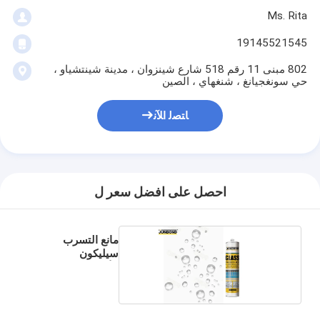
Ms. Rita
19145521545
802 مبنى 11 رقم 518 شارع شينزوان ، مدينة شينتشياو ،
حي سونغجيانغ ، شنغهاي ، الصين
ﺎﺘﺼﻟ ﺍﻶﻧ
احصل على افضل سعر ل
مانع التسرب
سيليكون
الأسيتوكسي
الشفاف