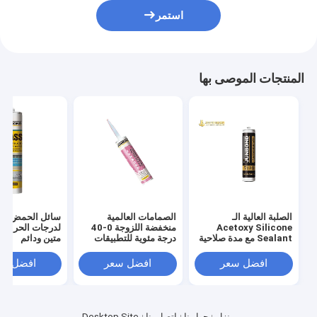
استمر
المنتجات الموصى بها
الصلبة العالية الـ
الصمامات العالمية
سائل الحمض الم
Acetoxy Silicone
منخفضة اللزوجة 0-40
لدرجات الحرارة ا
Sealant مع مدة صلاحية
درجة مئوية للتطبيقات
متين ودائم
12 شهرًا
الصناعية
افضل سعر
افضل سعر
افضل سع
منزل
حول نا
اتصل بنا
Desktop Site